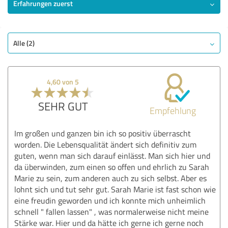
Erfahrungen zuerst
SEHR GUT
Empfehlung
Qualität
Nutzen
Alle (2)
Leistungen
Durchführung
4,60 von 5
Beratung
SEHR GUT
Empfehlung
Bewertung anzeigen
Im großen und ganzen bin ich so positiv überrascht
worden. Die Lebensqualität ändert sich definitiv zum
guten, wenn man sich darauf einlässt. Man sich hier und
da überwinden, zum einen so offen und ehrlich zu Sarah
Marie zu sein, zum anderen auch zu sich selbst. Aber es
lohnt sich und tut sehr gut. Sarah Marie ist fast schon wie
eine freudin geworden und ich konnte mich unheimlich
schnell " fallen lassen" , was normalerweise nicht meine
Stärke war. Hier und da hätte ich gerne ich gerne noch