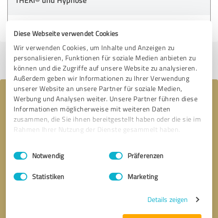
25.11.2024
Anonym
Diese Webseite verwendet Cookies
Wir verwenden Cookies, um Inhalte und Anzeigen zu
Profil teilen
personalisieren, Funktionen für soziale Medien anbieten zu
können und die Zugriffe auf unsere Website zu analysieren.
Außerdem geben wir Informationen zu Ihrer Verwendung
unserer Website an unsere Partner für soziale Medien,
Ihre Nachricht an Sarah Marie Frey
Werbung und Analysen weiter. Unsere Partner führen diese
Informationen möglicherweise mit weiteren Daten
zusammen, die Sie ihnen bereitgestellt haben oder die sie im
Rahmen Ihrer Nutzung der Dienste gesammelt haben.
Einwilligungsauswahl
Impressum
|
Datenschutzbestimmungen
Notwendig
Präferenzen
Statistiken
Marketing
Details zeigen