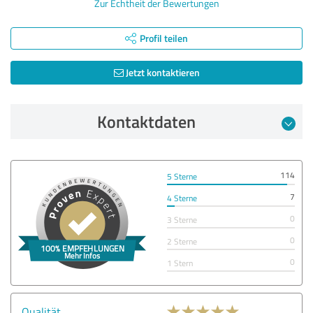
Zur Echtheit der Bewertungen
Profil teilen
Jetzt kontaktieren
Kontaktdaten
114
5 Sterne
7
4 Sterne
0
3 Sterne
0
2 Sterne
0
1 Stern
Qualität