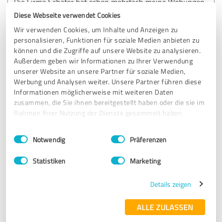
Die Firma Schäfer hat schon mehrfach meine Wohungen
vermietet. Immer nette und solvente Mieter. Mit der
Diese Webseite verwendet Cookies
nächsten Wohnung komme ich gerne wieder.
Wir verwenden Cookies, um Inhalte und Anzeigen zu
personalisieren, Funktionen für soziale Medien anbieten zu
können und die Zugriffe auf unsere Website zu analysieren.
Erfahrungsbericht & Bewertung zu:
Außerdem geben wir Informationen zu Ihrer Verwendung
Schäfer Immobilien GmbH.
unserer Website an unsere Partner für soziale Medien,
Werbung und Analysen weiter. Unsere Partner führen diese
Informationen möglicherweise mit weiteren Daten
30.09.2019
Anonym
zusammen, die Sie ihnen bereitgestellt haben oder die sie im
Rahmen Ihrer Nutzung der Dienste gesammelt haben.
5,00 von 5
Einwilligungsauswahl
Impressum
|
Datenschutzbestimmungen
Notwendig
Präferenzen
SEHR GUT
Empfehlung
Statistiken
Marketing
Herr Kausch ist ein freundlicher und kompetenter
Details zeigen
Immobilienfachmann mit vielen guten Ideen rundum die
Immobilie.
ALLE ZULASSEN