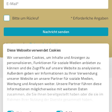
Bitte um Rückruf
* Erforderliche Angaben
Nachricht senden
Ich stimme den
Datenschutzbestimmungen
zu.
Diese Webseite verwendet Cookies
Wir verwenden Cookies, um Inhalte und Anzeigen zu
personalisieren, Funktionen für soziale Medien anbieten zu
Profil aktiv seit 26.11.2020 |
Letzte Aktualisierung: 06.12.2021
|
Profil
können und die Zugriffe auf unsere Website zu analysieren.
melden
Außerdem geben wir Informationen zu Ihrer Verwendung
unserer Website an unsere Partner für soziale Medien,
Werbung und Analysen weiter. Unsere Partner führen diese
Erfahrungen zu weiteren
Informationen möglicherweise mit weiteren Daten
Anbietern aus dem Bereich
zusammen, die Sie ihnen bereitgestellt haben oder die sie im
Rahmen Ihrer Nutzung der Dienste gesammelt haben.
Dienstleistungen
Einwilligungsauswahl
Impressum
|
Datenschutzbestimmungen