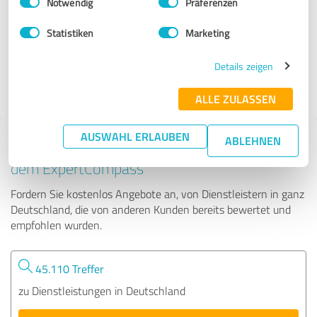
Notwendig
Präferenzen
Lehmann GmbH
Statistiken
Marketing
157 Bewertungen
Details zeigen
4.98 von 5
ALLE ZULASSEN
AUSWAHL ERLAUBEN
ABLEHNEN
Tipp: Die passenden Experten finden - mit
dem ExpertCompass
Fordern Sie kostenlos Angebote an, von Dienstleistern in ganz
Deutschland, die von anderen Kunden bereits bewertet und
empfohlen wurden.
45.110 Treffer
zu Dienstleistungen in Deutschland