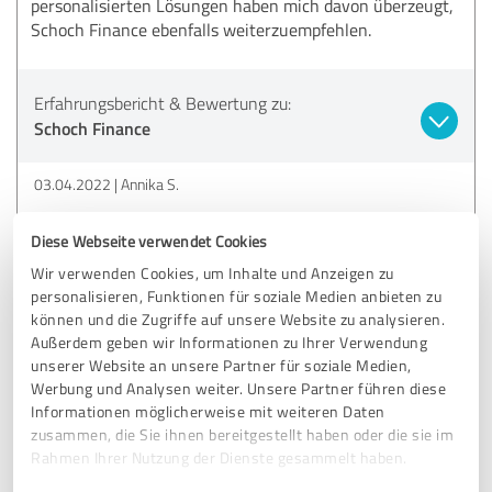
personalisierten Lösungen haben mich davon überzeugt,
Schoch Finance ebenfalls weiterzuempfehlen.
Erfahrungsbericht & Bewertung zu:
Schoch Finance
03.04.2022
Annika S.
Kommentar von Schoch Finance:
Diese Webseite verwendet Cookies
Wir verwenden Cookies, um Inhalte und Anzeigen zu
Vielen Dank für die rundum positive Rückmeldung,
personalisieren, Funktionen für soziale Medien anbieten zu
liebe Annika.
können und die Zugriffe auf unsere Website zu analysieren.
Außerdem geben wir Informationen zu Ihrer Verwendung
unserer Website an unsere Partner für soziale Medien,
4,73 von 5
Werbung und Analysen weiter. Unsere Partner führen diese
Informationen möglicherweise mit weiteren Daten
SEHR GUT
zusammen, die Sie ihnen bereitgestellt haben oder die sie im
Empfehlung
Rahmen Ihrer Nutzung der Dienste gesammelt haben.