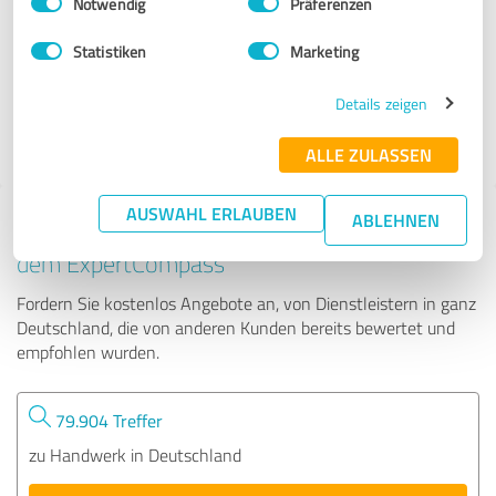
Notwendig
Präferenzen
RIWO-Gartenpavillons
Statistiken
Marketing
252 Bewertungen
Details zeigen
4.86 von 5
ALLE ZULASSEN
AUSWAHL ERLAUBEN
ABLEHNEN
Tipp: Die passenden Experten finden - mit
dem ExpertCompass
Fordern Sie kostenlos Angebote an, von Dienstleistern in ganz
Deutschland, die von anderen Kunden bereits bewertet und
empfohlen wurden.
79.904 Treffer
zu Handwerk in Deutschland