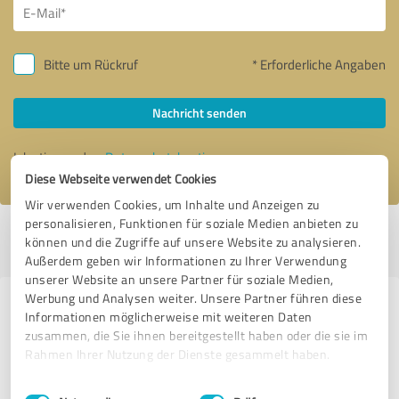
Bitte um Rückruf
* Erforderliche Angaben
Nachricht senden
Ich stimme den
Datenschutzbestimmungen
zu.
Diese Webseite verwendet Cookies
Wir verwenden Cookies, um Inhalte und Anzeigen zu
personalisieren, Funktionen für soziale Medien anbieten zu
Profil aktiv seit 20.09.2016 |
Letzte Aktualisierung: 07.08.2026
|
Profil
können und die Zugriffe auf unsere Website zu analysieren.
melden
Außerdem geben wir Informationen zu Ihrer Verwendung
unserer Website an unsere Partner für soziale Medien,
Werbung und Analysen weiter. Unsere Partner führen diese
Erfahrungen zu weiteren
Informationen möglicherweise mit weiteren Daten
Anbietern aus dem Bereich
zusammen, die Sie ihnen bereitgestellt haben oder die sie im
Rahmen Ihrer Nutzung der Dienste gesammelt haben.
Handwerk
Einwilligungsauswahl
Impressum
|
Datenschutzbestimmungen