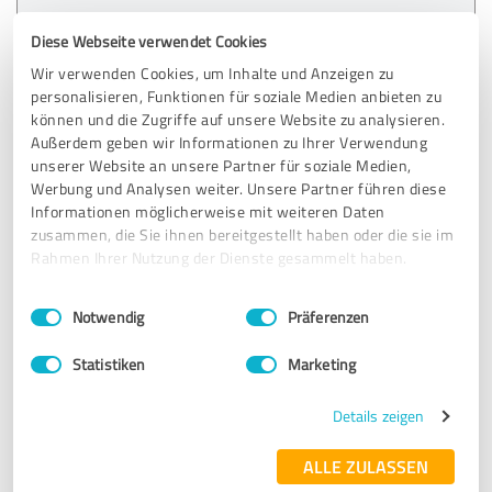
Erfahrungsbericht & Bewertung zu:
Diese Webseite verwendet Cookies
Schwerelos Floating und Massage Spa
Aachen
Wir verwenden Cookies, um Inhalte und Anzeigen zu
personalisieren, Funktionen für soziale Medien anbieten zu
können und die Zugriffe auf unsere Website zu analysieren.
20.10.2020
Anonym
Außerdem geben wir Informationen zu Ihrer Verwendung
unserer Website an unsere Partner für soziale Medien,
Werbung und Analysen weiter. Unsere Partner führen diese
5,00 von 5
Informationen möglicherweise mit weiteren Daten
zusammen, die Sie ihnen bereitgestellt haben oder die sie im
SEHR GUT
Rahmen Ihrer Nutzung der Dienste gesammelt haben.
Empfehlung
Einwilligungsauswahl
Impressum
|
Datenschutzbestimmungen
Hallo, ich war am 12.10.20 wieder mal beim Floating, es
Notwendig
Präferenzen
war immer wundervoll. Nach der Behandlung geht es mir
schon viel besser, ich habe in beiden Schultern Arthrose.
Statistiken
Marketing
Ich würde Floating jeden weiter empfehlen.
Der Service war auch wie immer zu vorkommend.
Details zeigen
ALLE ZULASSEN
Erfahrungsbericht & Bewertung zu: