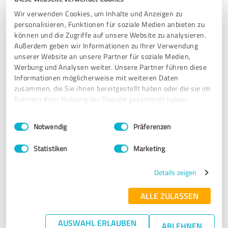
Erfahrungsbericht & Bewertung zu:
Wir verwenden Cookies, um Inhalte und Anzeigen zu
Segelschule BSM GmbH
personalisieren, Funktionen für soziale Medien anbieten zu
können und die Zugriffe auf unsere Website zu analysieren.
28.04.2023
Patric L.
Außerdem geben wir Informationen zu Ihrer Verwendung
unserer Website an unsere Partner für soziale Medien,
Werbung und Analysen weiter. Unsere Partner führen diese
Informationen möglicherweise mit weiteren Daten
5,00 von 5
zusammen, die Sie ihnen bereitgestellt haben oder die sie im
Rahmen Ihrer Nutzung der Dienste gesammelt haben.
SEHR GUT
Empfehlung
Einwilligungsauswahl
Impressum
|
Datenschutzbestimmungen
Notwendig
Präferenzen
Mit 65 Lebensjahren hat man einen diversen
Erfahrungshintergrund Schulungen und Kurse betreffend.
Statistiken
Marketing
Durch die Empfehlung von BSP24.com bin ich auf die BSM
GmbH gestoßen. Am letzten Schulungstag vor der Prüfung
Details zeigen
ziehe ich Resümee: Äussert freundlicher Empfang von
Senior- sowie Juniorchef/ in. Kompetente
ALLE ZULASSEN
Gruppenzuordnung zu den einzelnen Instruktoren. Gut
strukturierte Kursführung und -organisation. Mit Rene ein
methodisch- didaktisch sehr geschulter Segellehrer, der
AUSWAHL ERLAUBEN
ABLEHNEN