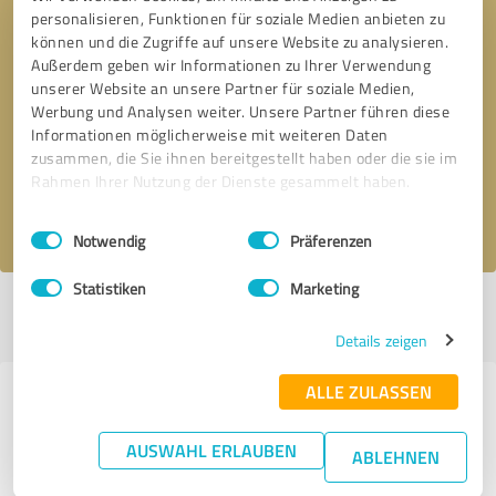
personalisieren, Funktionen für soziale Medien anbieten zu
können und die Zugriffe auf unsere Website zu analysieren.
Außerdem geben wir Informationen zu Ihrer Verwendung
unserer Website an unsere Partner für soziale Medien,
* Erforderliche Angaben
Werbung und Analysen weiter. Unsere Partner führen diese
Informationen möglicherweise mit weiteren Daten
Nachricht senden
zusammen, die Sie ihnen bereitgestellt haben oder die sie im
Rahmen Ihrer Nutzung der Dienste gesammelt haben.
Ich stimme den
Datenschutzbestimmungen
zu.
Einwilligungsauswahl
Impressum
|
Datenschutzbestimmungen
Notwendig
Präferenzen
Statistiken
Marketing
Profil aktiv seit 19.08.2015 |
Letzte Aktualisierung: 04.08.2026
|
Profil
melden
Details zeigen
ALLE ZULASSEN
Erfahrungen zu weiteren
Anbietern aus dem Bereich
AUSWAHL ERLAUBEN
ABLEHNEN
Beratung