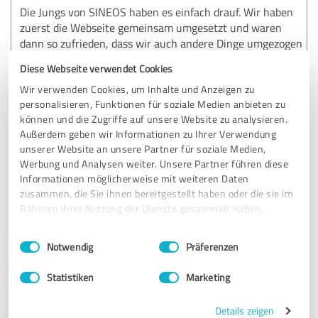
Die Jungs von SINEOS haben es einfach drauf. Wir haben
zuerst die Webseite gemeinsam umgesetzt und waren
dann so zufrieden, dass wir auch andere Dinge umgezogen
haben. Mittlerweile arbeiten wir auf einem guten Level
Diese Webseite verwendet Cookies
zusammen und Anpassungen werden schnell und
professionell umgesetzt. Das Update unserer Contao-
Wir verwenden Cookies, um Inhalte und Anzeigen zu
personalisieren, Funktionen für soziale Medien anbieten zu
Webseite funktioniert einwandfrei und auch sonst werden
können und die Zugriffe auf unsere Website zu analysieren.
Fragen adäquat beantwortet und gute Lösungen schnell
Außerdem geben wir Informationen zu Ihrer Verwendung
gefunden. Weiter so
unserer Website an unsere Partner für soziale Medien,
Werbung und Analysen weiter. Unsere Partner führen diese
Informationen möglicherweise mit weiteren Daten
Erfahrungsbericht & Bewertung zu:
zusammen, die Sie ihnen bereitgestellt haben oder die sie im
SINEOS
Rahmen Ihrer Nutzung der Dienste gesammelt haben.
19.10.2016
Anonym
Einwilligungsauswahl
Impressum
|
Datenschutzbestimmungen
Notwendig
Präferenzen
Statistiken
Marketing
3,80 von 5
Details zeigen
GUT