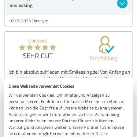
Smileasing
02.05.2025
Anonym
5,00 von 5
SEHR GUT
Empfehlung
Ich bin absolut zufrieden mit Smileasing.de! Von Anfang an
wurde ich persönlich und kompetent beraten. Die
Mitarbeiter haben sich viel Zeit genommen, um meine
Diese Webseite verwendet Cookies
Anforderungen genau zu verstehen und mir verschiedene
Wir verwenden Cookies, um Inhalte und Anzeigen zu
Leasingangebote zur Auswahl gestellt. Die Abwicklung
personalisieren, Funktionen für soziale Medien anbieten zu
verlief reibungslos und transparent - ich fühlte mich zu
können und die Zugriffe auf unsere Website zu analysieren.
jeder Zeit bestens aufgehoben. Klare Empfehlung!
Außerdem geben wir Informationen zu Ihrer Verwendung
unserer Website an unsere Partner für soziale Medien,
Werbung und Analysen weiter. Unsere Partner führen diese
Erfahrungsbericht & Bewertung zu:
Informationen möglicherweise mit weiteren Daten