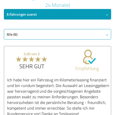
4,00 von 5
24 Monate)
Erfahrungen zuerst
GUT
Empfehlung
Qualität
Nutzen
Alle (6)
Leistungen
Umsetzung
5,00 von 5
Beratung
SEHR GUT
Empfehlung
Bewertung anzeigen
Ich habe hier ein Fahrzeug im Kilometerleasing finanziert
und bin rundum begeistert. Die Auswahl an Leasinggebern
war hervorragend und die vorgeschlagenen Angebote
passten exakt zu meinen Anforderungen. Besonders
hervorzuheben ist die persönliche Beratung - freundlich,
kompetent und immer erreichbar. So stelle ich mir
Kundenservice vor! Danke an Smileasing!