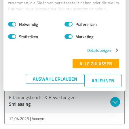
Smileasing
zusammen, die Sie ihnen bereitgestellt haben oder die sie im
Rahmen Ihrer Nutzung der Dienste gesammelt haben.
30.04.2025
Anonym
Einwilligungsauswahl
Impressum
|
Datenschutzbestimmungen
Notwendig
Präferenzen
5,00 von 5
Statistiken
Marketing
SEHR GUT
Details zeigen
Empfehlung
ALLE ZULASSEN
Sehr guter Kontakt, hat alles super geklappt. Hat etwas
gedauert, war aber erfolgreich. Würde ich auf jeden Fall
weiter empfehlen und auch selbst wieder kontaktieren.
AUSWAHL ERLAUBEN
ABLEHNEN
Erfahrungsbericht & Bewertung zu:
Smileasing
12.04.2025
Anonym