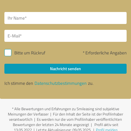
Bitte um Rückruf
* Erforderliche Angaben
Nachricht senden
Ich stimme den
Datenschutzbestimmungen
zu.
*
Alle Bewertungen und Erfahrungen zu Smileasing sind subjektive
Meinungen der Verfasser | Für den Inhalt der Seite ist der Profilinhaber
verantwortlich
| Es werden nur die vom Profilinhaber veröffentlichten
Bewertungen der letzten 24 Monate angezeigt | Profil aktiv seit
13.05.2022 |
Letzte Aktualisierung: 09.05.2025
|
Profil melden