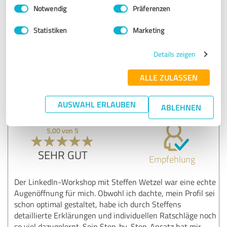
Einwilligungsauswahl
Impressum
|
Datenschutzbestimmungen
fanden seinen Vortrag durchweg inspirierend.
Notwendig
Präferenzen
Normalerweise fragen wir keine Speaker zwei Mal an, aber
bei Steffen könnten wir es uns vorstellen!
Statistiken
Marketing
Details zeigen
Erfahrungsbericht & Bewertung zu:
Steffen Wetzel
ALLE ZULASSEN
31.05.2026
Anonym
AUSWAHL ERLAUBEN
ABLEHNEN
5,00 von 5
SEHR GUT
Empfehlung
Der LinkedIn-Workshop mit Steffen Wetzel war eine echte
Augenöffnung für mich. Obwohl ich dachte, mein Profil sei
schon optimal gestaltet, habe ich durch Steffens
detaillierte Erklärungen und individuellen Ratschläge noch
so viel dazugelernt. Sein Step-by-Step-Ansatz hat mir