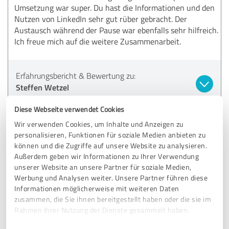
Umsetzung war super. Du hast die Informationen und den
Nutzen von LinkedIn sehr gut rüber gebracht. Der
Austausch während der Pause war ebenfalls sehr hilfreich.
Ich freue mich auf die weitere Zusammenarbeit.
Erfahrungsbericht & Bewertung zu:
Steffen Wetzel
Diese Webseite verwendet Cookies
31.05.2026
Anonym
Wir verwenden Cookies, um Inhalte und Anzeigen zu
personalisieren, Funktionen für soziale Medien anbieten zu
können und die Zugriffe auf unsere Website zu analysieren.
5,00 von 5
Außerdem geben wir Informationen zu Ihrer Verwendung
unserer Website an unsere Partner für soziale Medien,
SEHR GUT
Empfehlung
Werbung und Analysen weiter. Unsere Partner führen diese
Informationen möglicherweise mit weiteren Daten
Steffen war bei unserem Event (OMD 2024) als Redner und
zusammen, die Sie ihnen bereitgestellt haben oder die sie im
hat die meisten positiven Stimmen unserer Gäste
Rahmen Ihrer Nutzung der Dienste gesammelt haben.
bekommen. Die Unternehmerinnen und Unternehmer