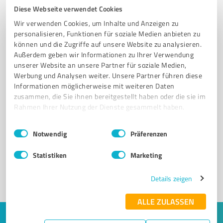
Diese Webseite verwendet Cookies
Wir verwenden Cookies, um Inhalte und Anzeigen zu
personalisieren, Funktionen für soziale Medien anbieten zu
können und die Zugriffe auf unsere Website zu analysieren.
Außerdem geben wir Informationen zu Ihrer Verwendung
unserer Website an unsere Partner für soziale Medien,
Werbung und Analysen weiter. Unsere Partner führen diese
Informationen möglicherweise mit weiteren Daten
zusammen, die Sie ihnen bereitgestellt haben oder die sie im
Rahmen Ihrer Nutzung der Dienste gesammelt haben.
Sie möchten auch hier gelistet werden?
Einwilligungsauswahl
Impressum
|
Datenschutzbestimmungen
Registrieren Sie sich jetzt und werden Sie ein von
Notwendig
Präferenzen
Kunden empfohlener ProvenExpert!
Statistiken
Marketing
Details zeigen
1
ALLE ZULASSEN