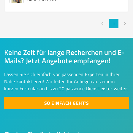
1
Keine Zeit für lange Recherchen und E-
Mails? Jetzt Angebote empfangen!
Lassen Sie sich einfach von passenden Experten in Ihrer
Nähe kontaktieren! Wir leiten Ihr Anliegen aus einem
kurzen Formular an bis zu 20 passende Dienstleister weiter.
SO EINFACH GEHT'S