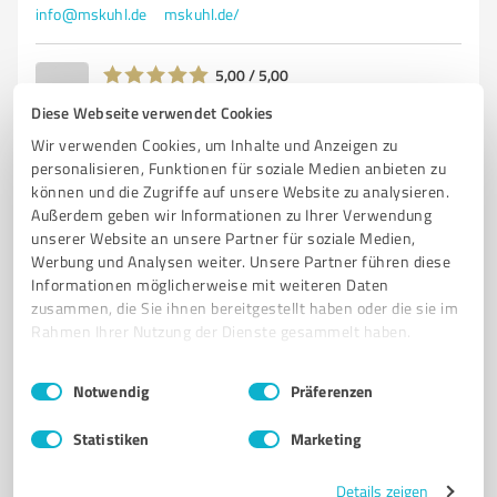
info@mskuhl.de
mskuhl.de/
5,00 / 5,00
2
Bewertungen
(1 Quelle)
Diese Webseite verwendet Cookies
Wir verwenden Cookies, um Inhalte und Anzeigen zu
personalisieren, Funktionen für soziale Medien anbieten zu
können und die Zugriffe auf unsere Website zu analysieren.
5
Events & Entertainment
Außerdem geben wir Informationen zu Ihrer Verwendung
Kaiser GmbH Bühnentechnik und
unserer Website an unsere Partner für soziale Medien,
Maschinenbau
Werbung und Analysen weiter. Unsere Partner führen diese
Informationen möglicherweise mit weiteren Daten
Veranstaltungstechnik und Bühnentechnik von Kaiser
zusammen, die Sie ihnen bereitgestellt haben oder die sie im
GmbH in Moosbach
Rahmen Ihrer Nutzung der Dienste gesammelt haben.
VERANSTALTUNGSTECHNIK
BÜHNENTECHNIK
TELESKOPTRIBÜNEN
Einwilligungsauswahl
Impressum
|
Datenschutzbestimmungen
Notwendig
Präferenzen
TRIBÜNENBAU
MOOSBACH
VERANSTALTUNGSTECHNIK-DIENSTLEISTUNG
MOBILE TRIBÜNENSYSTEME
KLAPPTRIBÜNEN
Statistiken
Marketing
SONDERKONSTRUKTIONEN
SERVICE
REPARATUR
Details zeigen
INDIVIDUELLE PROJEKTE