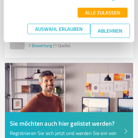
ALLE ZULASSEN
Schießtrath 14, 92709 Moosbach
info@bbkaiser.de
www.bbkaiser.de/
AUSWAHL ERLAUBEN
ABLEHNEN
5,00 / 5,00
1
Bewertung
(1 Quelle)
Sie möchten auch hier gelistet werden?
Registrieren Sie sich jetzt und werden Sie ein von