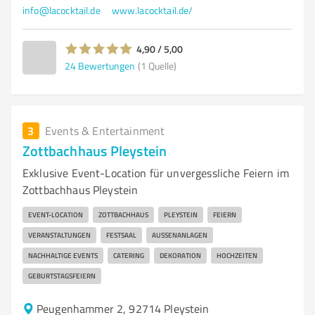
info@lacocktail.de
www.lacocktail.de/
4,90 / 5,00
24
Bewertungen
(1 Quelle)
3
Events & Entertainment
Zottbachhaus Pleystein
Exklusive Event-Location für unvergessliche Feiern im
Zottbachhaus Pleystein
EVENT-LOCATION
ZOTTBACHHAUS
PLEYSTEIN
FEIERN
VERANSTALTUNGEN
FESTSAAL
AUSSENANLAGEN
NACHHALTIGE EVENTS
CATERING
DEKORATION
HOCHZEITEN
GEBURTSTAGSFEIERN
Peugenhammer 2, 92714 Pleystein