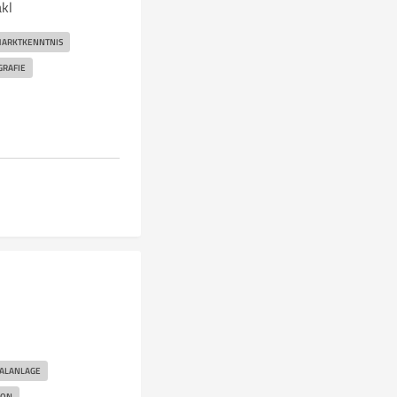
kl
ARKTKENNTNIS
GRAFIE
TALANLAGE
ION