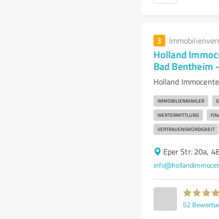
3
Immobilienver
Holland Immoce
Bad Bentheim -
Holland Immocenter
IMMOBILIENMAKLER
G
WERTERMITTLUNG
FIN
VERTRAUENSWÜRDIGKEIT
Eper Str. 20a, 
info@hollandimmocen
52
Bewertu