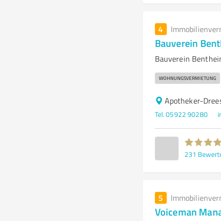
4
Immobilienver
Bauverein Ben
Bauverein Benthei
WOHNUNGSVERMIETUNG
Apotheker-Dree
Tel. 05922 90280
i
231
Bewert
5
Immobilienver
Voiceman Mana