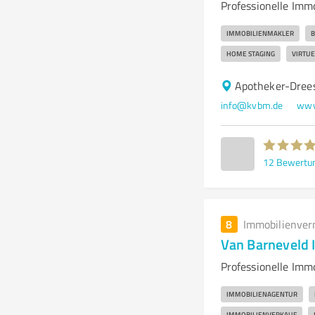
Professionelle Imm
IMMOBILIENMAKLER
B
HOME STAGING
VIRTU
Apotheker-Dree
info@kvbm.de
www
12
Bewertu
8
Immobilienver
Van Barneveld 
Professionelle Imm
IMMOBILIENAGENTUR
IMMOBILIENVERKAUF