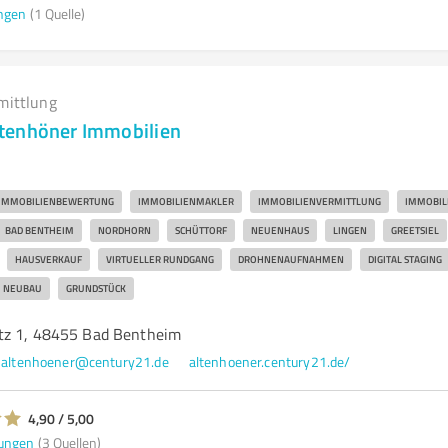
ngen
(1 Quelle)
mittlung
tenhöner Immobilien
IMMOBILIENBEWERTUNG
IMMOBILIENMAKLER
IMMOBILIENVERMITTLUNG
IMMOBIL
BAD BENTHEIM
NORDHORN
SCHÜTTORF
NEUENHAUS
LINGEN
GREETSIEL
HAUSVERKAUF
VIRTUELLER RUNDGANG
DROHNENAUFNAHMEN
DIGITAL STAGING
NEUBAU
GRUNDSTÜCK
tz 1, 48455 Bad Bentheim
altenhoener@century21.de
altenhoener.century21.de/
4,90 / 5,00
ungen
(3 Quellen)