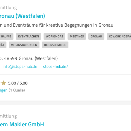
mittlung
onau (Westfalen)
n und Eventräume für kreative Begegnungen in Gronau
E RÄUME
EVENTFLÄCHEN
WORKSHOPS
MEETINGS
GRONAU
COWORKING SPA
TÄT
VERANSTALTUNGEN
IDEENSCHMIEDE
, 48599 Gronau (Westfalen)
info@steps-hub.de
steps-hub.de/
5,00 / 5,00
ngen
(1 Quelle)
mittlung
hem Makler GmbH