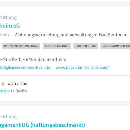
mittlung
theim eG
m eG – Wohnungsvermietung und Verwaltung in Bad Bentheim
WOHNUNGSVERWALTUNG
GENOSSENSCHAFT
BAD BENTHEIM
WOHNRAUMVERSOR
s-Straße 1, 48455 Bad Bentheim
nfo@bauverein-bentheim.de
www.bauverein-bentheim.de/
4,70 / 5,00
ungen
(1 Quelle)
mittlung
gement UG (haftungsbeschränkt)