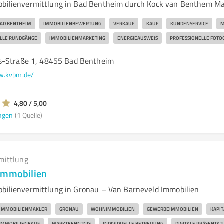
obilienvermittlung in Bad Bentheim durch Kock van Benthem Ma
AD BENTHEIM
IMMOBILIENBEWERTUNG
VERKAUF
KAUF
KUNDENSERVICE
M
ELLE RUNDGÄNGE
IMMOBILIENMARKETING
ENERGIEAUSWEIS
PROFESSIONELLE FOTO
s-Straße 1, 48455 Bad Bentheim
.kvbm.de/
4,80 / 5,00
ngen
(1 Quelle)
mittlung
Immobilien
obilienvermittlung in Gronau – Van Barneveld Immobilien
IMMOBILIENMAKLER
GRONAU
WOHNIMMOBILIEN
GEWERBEIMMOBILIEN
KAPI
IMMOBILIENKAUF
MARKTKENNTNIS
INDIVIDUELLE BETREUUNG
DIGITALE PRÄSENTAT