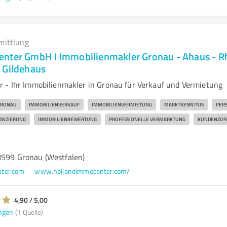
mittlung
nter GmbH I Immobilienmakler Gronau - Ahaus - Rh
 Gildehaus
 - Ihr Immobilienmakler in Gronau für Verkauf und Vermietung
RONAU
IMMOBILIENVERKAUF
IMMOBILIENVERMIETUNG
MARKTKENNTNIS
PER
ANZIERUNG
IMMOBILIENBEWERTUNG
PROFESSIONELLE VERMARKTUNG
KUNDENZUFR
48599 Gronau (Westfalen)
ter.com
www.hollandimmocenter.com/
4,90 / 5,00
ngen
(1 Quelle)