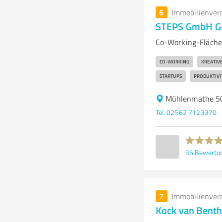
6
Immobilienver
STEPS GmbH Gr
Co-Working-Fläche
CO-WORKING
KREATIV
STARTUPS
PRODUKTIVI
Mühlenmathe 50
Tel. 02562 7123370
35
Bewertu
7
Immobilienver
Kock van Bent