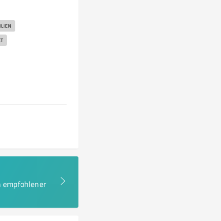
LIEN
T
en empfohlener