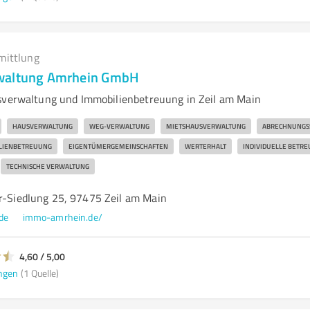
mittlung
waltung Amrhein GmbH
sverwaltung und Immobilienbetreuung in Zeil am Main
HAUSVERWALTUNG
WEG-VERWALTUNG
MIETSHAUSVERWALTUNG
ABRECHNUNGS
LIENBETREUUNG
EIGENTÜMERGEMEINSCHAFTEN
WERTERHALT
INDIVIDUELLE BETR
TECHNISCHE VERWALTUNG
er-Siedlung 25, 97475 Zeil am Main
de
immo-amrhein.de/
4,60 / 5,00
ngen
(1 Quelle)