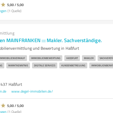
5,00 / 5,00
ngen
(1 Quelle)
mittlung
en MAINFRANKEN ::: Makler. Sachverständige.
obilienvermittlung und Bewertung in Haßfurt
IMMOBILIENVERKAUF
IMMOBILIENBEWERTUNG
HASSFURT
MAKLER
SACHVERST
NG
MARKTKENNTNIS
DIGITALE SERVICES
KUNDENBETREUUNG
IMMOBILIENBERA
7437 Haßfurt
n.de
www.degel-immobilien.de/
5,00 / 5,00
ngen
(1 Quelle)