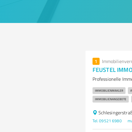
1
Immobilienver
FEUSTEL IMMOBI
Professionelle Imm
IMMOBILIENMAKLER
I
IMMOBILIENANGEBOTE
Schlesingerstra
Tel. 09521 6980
ma