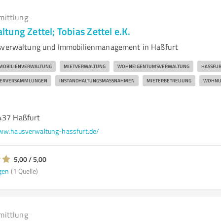
mittlung
ung Zettel; Tobias Zettel e.K.
usverwaltung und Immobilienmanagement in Haßfurt
MOBILIENVERWALTUNG
MIETVERWALTUNG
WOHNEIGENTUMSVERWALTUNG
HASSFUR
MERVERSAMMLUNGEN
INSTANDHALTUNGSMASSNAHMEN
MIETERBETREUUNG
WOHNU
437 Haßfurt
w.hausverwaltung-hassfurt.de/
5,00 / 5,00
gen
(1 Quelle)
mittlung