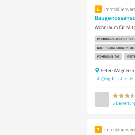
6
Immobilienver
Baugenossensc
Wohnraum für Mitg
WOHNUNGSBAUGESELLSCH
NACHHALTIGE MODERNISIE
WOHNQUALITÄT
MIET
Peter-Wagner-S
info@bg-hassfurt.de
5
Bewertun
7
Immobilienver