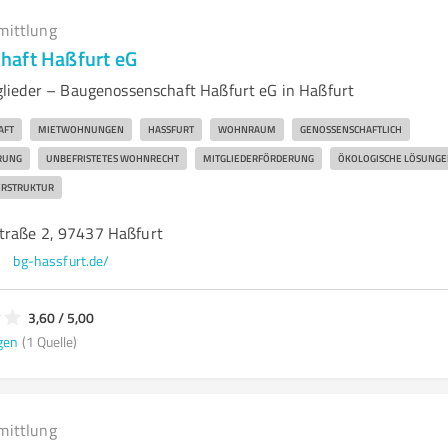
mittlung
haft Haßfurt eG
lieder – Baugenossenschaft Haßfurt eG in Haßfurt
AFT
MIETWOHNUNGEN
HASSFURT
WOHNRAUM
GENOSSENSCHAFTLICH
RUNG
UNBEFRISTETES WOHNRECHT
MITGLIEDERFÖRDERUNG
ÖKOLOGISCHE LÖSUNGE
ERSTRUKTUR
traße 2, 97437 Haßfurt
bg-hassfurt.de/
3,60 / 5,00
gen
(1 Quelle)
mittlung