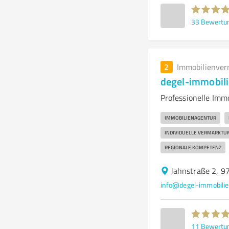
33
Bewertu
2
Immobilienver
degel-immobili
Professionelle Imm
IMMOBILIENAGENTUR
INDIVIDUELLE VERMARKTU
REGIONALE KOMPETENZ
Jahnstraße 2, 9
info@degel-immobilie
11
Bewertu