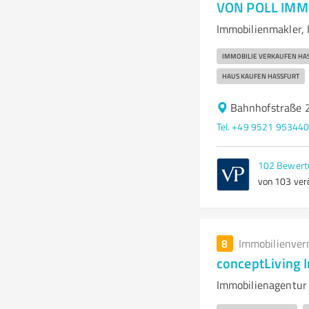
VON POLL IMMO
Immobilienmakler, 
IMMOBILIE VERKAUFEN HAS
HAUS KAUFEN HASSFURT
Bahnhofstraße 
Tel. +49 9521 95344
102
Bewert
von 103 verö
8
Immobilienver
conceptLiving 
Immobilienagentur