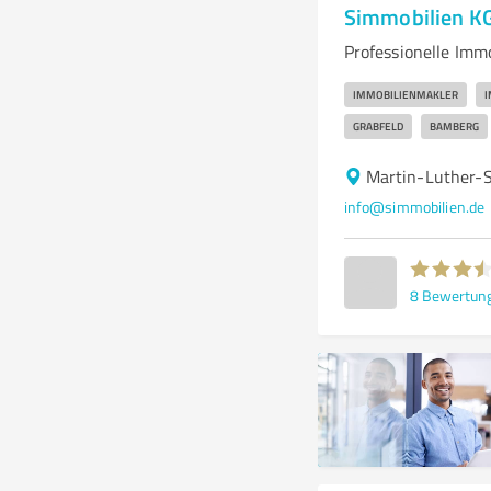
Simmobilien KG
Professionelle Imm
IMMOBILIENMAKLER
I
GRABFELD
BAMBERG
Martin-Luther-S
info@simmobilien.de
8
Bewertun