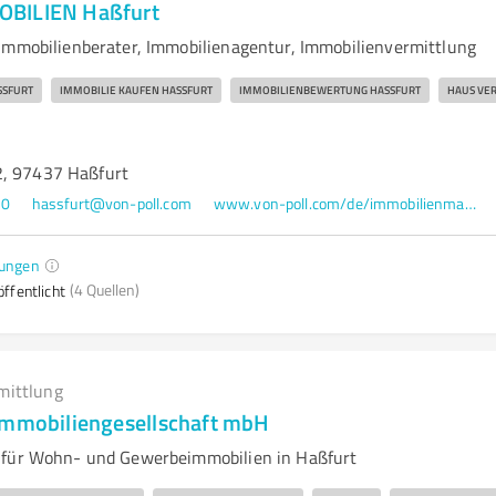
BILIEN Haßfurt
Immobilienberater, Immobilienagentur, Immobilienvermittlung
SFURT
IMMOBILIE KAUFEN HASSFURT
IMMOBILIENBEWERTUNG HASSFURT
HAUS VER
2, 97437 Haßfurt
00
hassfurt@von-poll.com
www.von-poll.com/de/immobilienmakler/hassfurt
ungen
(4 Quellen)
ffentlicht
mittlung
Immobiliengesellschaft mbH
 für Wohn- und Gewerbeimmobilien in Haßfurt