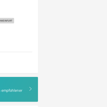
HWEINFURT
en empfohlener