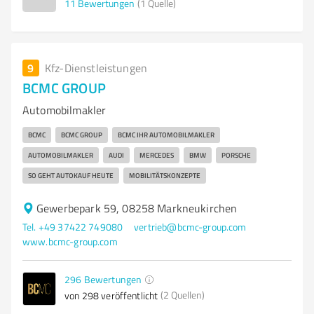
11
Bewertungen
(1 Quelle)
9
Kfz-Dienstleistungen
BCMC GROUP
Automobilmakler
BCMC
BCMC GROUP
BCMC IHR AUTOMOBILMAKLER
AUTOMOBILMAKLER
AUDI
MERCEDES
BMW
PORSCHE
SO GEHT AUTOKAUF HEUTE
MOBILITÄTSKONZEPTE
Gewerbepark 59, 08258 Markneukirchen
Tel. +49 37422 749080
vertrieb@bcmc-group.com
www.bcmc-group.com
296
Bewertungen
(2 Quellen)
von 298 veröffentlicht