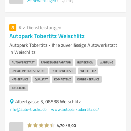
29
Bewertungen
(1 Quelle)
8
Kfz-Dienstleistungen
Autopark Tobertitz Weischlitz
Autopark Tobertitz - Ihre zuverlässige Autowerkstatt
in Weischlitz
AUTOWERKSTATT
FAHRZEUGREPARATUR
INSPEKTION
WARTUNG
UNFALLINSTANDSETZUNG
REIFENWECHSEL
WEISCHLITZ
KFZ-SERVICE
QUALITÄT
KOMPETENZ
KUNDENSERVICE
ANGEBOTE
Albertgasse 3, 08538 Weischlitz
info@auto-trache.de
www.autoparktobertitz.de/
4,70 / 5,00