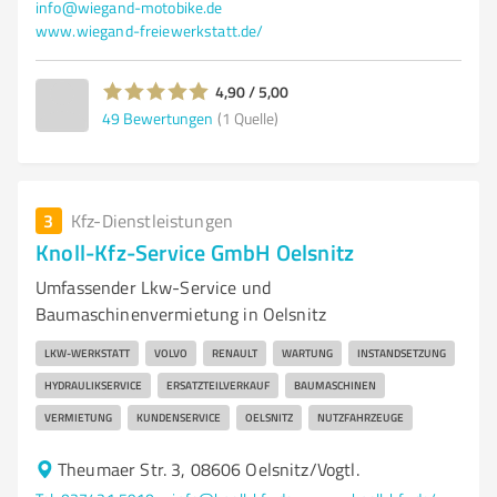
info@wiegand-motobike.de
www.wiegand-freiewerkstatt.de/
4,90 / 5,00
49
Bewertungen
(1 Quelle)
3
Kfz-Dienstleistungen
Knoll-Kfz-Service GmbH Oelsnitz
Umfassender Lkw-Service und
Baumaschinenvermietung in Oelsnitz
LKW-WERKSTATT
VOLVO
RENAULT
WARTUNG
INSTANDSETZUNG
HYDRAULIKSERVICE
ERSATZTEILVERKAUF
BAUMASCHINEN
VERMIETUNG
KUNDENSERVICE
OELSNITZ
NUTZFAHRZEUGE
Theumaer Str. 3, 08606 Oelsnitz/Vogtl.