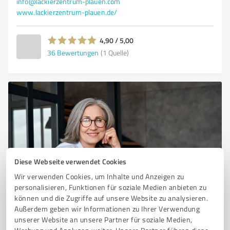
info@lackierzentrum-plauen.com
www.lackierzentrum-plauen.de/
4,90 / 5,00
36
Bewertungen
(1 Quelle)
Diese Webseite verwendet Cookies
Wir verwenden Cookies, um Inhalte und Anzeigen zu
Sie möchten auch hier gelistet werden?
personalisieren, Funktionen für soziale Medien anbieten zu
können und die Zugriffe auf unsere Website zu analysieren.
Registrieren Sie sich jetzt und werden Sie ein von
Außerdem geben wir Informationen zu Ihrer Verwendung
Kunden empfohlener ProvenExpert!
unserer Website an unsere Partner für soziale Medien,