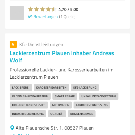
4,70 / 5,00
49
Bewertungen
(1 Quelle)
5
Kfz-Dienstleistungen
Lackierzentrum Plauen Inhaber Andreas
Wolf
Professionelle Lackier- und Karosseriearbeiten im
Lackierzentrum Plauen
LACKIEREREI
KAROSSERIEARBEITEN
KFZ-LACKIERUNG
OLDTIMER-RESTAURATION
SMART REPAIR
UNFALLINSTANDSETZUNG
HOL- UND BRINGSERVICE
MIETWAGEN
FARBTONVERMESSUNG
INDUSTRIELACKIERUNG
QUALITÄT
KUNDENSERVICE
Alte Plauensche Str. 1, 08527 Plauen