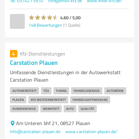
Tel. 037421 5910
info@knoll-kfz.de
www.knoll-kfz.de/
4,60 / 5,00
148
Bewertungen
(1 Quelle)
4
Kfz-Dienstleistungen
Carstation Plauen
Umfassende Dienstleistungen in der Autowerkstatt
Carstation Plauen
AUTOWERKSTATT
TÜV
TUNING
FAHRZEUGSERVICE
AUTOBÖRSE
PLAUEN
KFZ-MEISTERWERKSTATT
FAHRZEUGOPTIMIERUNG
KUNDENSERVICE
WERKSTATT
AUTO
QUALITÄT
Am Unteren bhf 21, 08527 Plauen
info@carstation-plauen.de
www.carstation-plauen.de/