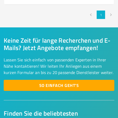
1
Keine Zeit für lange Recherchen und E-
Mails? Jetzt Angebote empfangen!
Lassen Sie sich einfach von passenden Experten in Ihrer
Nähe kontaktieren! Wir leiten Ihr Anliegen aus einem
kurzen Formular an bis zu 20 passende Dienstleister weiter.
SO EINFACH GEHT'S
Finden Sie die beliebtesten