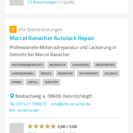
73
Bewertungen
(1 Quelle)
7
Kfz-Dienstleistungen
Marcel Ranacher Autolack Repair
Professionelle Motorradreparatur und Lackierung in
Oelsnitz bei Marcel Ranacher
MOTORRADWERKSTATT
REPARATUR
LACKIERUNG
SMARTREPAIR
KAROSSERIEBAU
SERVICE
BERATUNG
MOTORSPORT
OELSNITZ
PANNE
UNFALL
ZUBEHÖR
Boxbachweg 4, 08606 Oelsnitz/Vogtl.
Tel. 037421 709070
info@kfz-ranacher.de
kfz-ranacher.de/
5,00 / 5,00