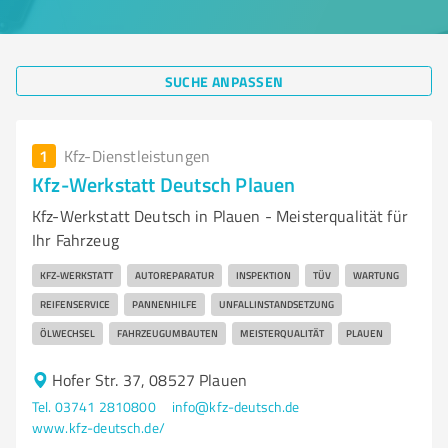
SUCHE ANPASSEN
1
Kfz-Dienstleistungen
Kfz-Werkstatt Deutsch Plauen
Kfz-Werkstatt Deutsch in Plauen - Meisterqualität für
Ihr Fahrzeug
KFZ-WERKSTATT
AUTOREPARATUR
INSPEKTION
TÜV
WARTUNG
REIFENSERVICE
PANNENHILFE
UNFALLINSTANDSETZUNG
ÖLWECHSEL
FAHRZEUGUMBAUTEN
MEISTERQUALITÄT
PLAUEN
Hofer Str. 37, 08527 Plauen
Tel. 03741 2810800
info@kfz-deutsch.de
www.kfz-deutsch.de/