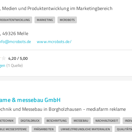
, Medien und Produktentwicklung im Marketingbereich
RODUKTENTWICKLUNG
MARKETING
MCROBOTS
7, 49326 Melle
nfo@mcrobots.de
www.mcrobots.de/
4,20 / 5,00
gen
(1 Quelle)
lame & messebau GmbH
echnik und Messebau in Borgholzhausen - mediafarm reklame
ETECHNIK
DIGITALDRUCK
BESCHRIFTUNG
MESSEBAU
NACHHALTIGKEIT
INDI
ILE MESSESYSTEME
FRÄSARBEITEN
UMWELTFREUNDLICHE MATERIALIEN
QUALITÄT