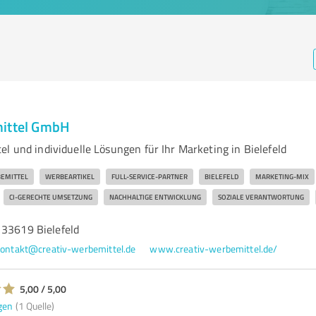
mittel GmbH
l und individuelle Lösungen für Ihr Marketing in Bielefeld
EMITTEL
WERBEARTIKEL
FULL-SERVICE-PARTNER
BIELEFELD
MARKETING-MIX
CI-GERECHTE UMSETZUNG
NACHHALTIGE ENTWICKLUNG
SOZIALE VERANTWORTUNG
 33619 Bielefeld
ontakt@creativ-werbemittel.de
www.creativ-werbemittel.de/
5,00 / 5,00
gen
(1 Quelle)