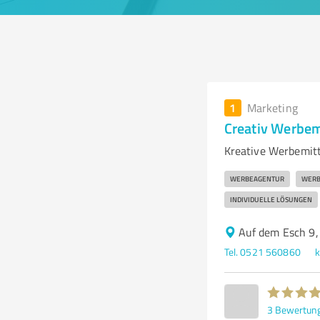
1
Marketing
Creativ Werbe
Kreative Werbemitte
WERBEAGENTUR
WERB
INDIVIDUELLE LÖSUNGEN
Auf dem Esch 9,
Tel. 0521 560860
k
3
Bewertun