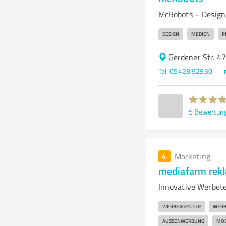
McRobots – Design
DESIGN
MEDIEN
P
Gerdener Str. 4
Tel. 05428 92930
i
5
Bewertun
4
Marketing
mediafarm rek
Innovative Werbet
WERBEAGENTUR
WERB
AUSSENWERBUNG
MOB