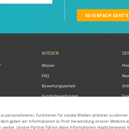
SO EINFACH GEHT'S
WISSEN
SE
?
Wissen
Pre
FAQ
New
Bewertungsportale
Onl
Kundenbewertungen
Exp
Kundenzufriedenheit
Exp
zu personalisieren, Funktionen für soziale Medien anbieten zu können 
Bewertungs­richtlinien
erdem geben wir Informationen zu Ihrer Verwendung unserer Website a
Events
n weiter. Unsere Partner führen diese Informationen möglicherweise 