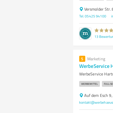
Versmolder Str.
Tel. 05425 94100
13
Bewertu
5
Marketing
WerbeService 
WerbeService Hart
WERBEMITTEL
FULL-S
Auf dem Esch 9,
kontakt@werbehaeus