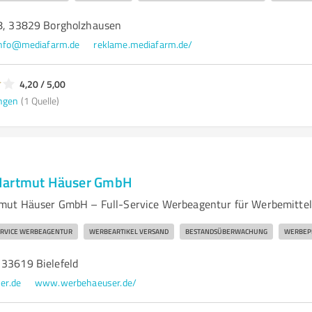
 8, 33829 Borgholzhausen
info@mediafarm.de
reklame.mediafarm.de/
4,20 / 5,00
ngen
(1 Quelle)
Hartmut Häuser GmbH
mut Häuser GmbH – Full-Service Werbeagentur für Werbemittel
ERVICE WERBEAGENTUR
WERBEARTIKEL VERSAND
BESTANDSÜBERWACHUNG
WERBEP
 33619 Bielefeld
er.de
www.werbehaeuser.de/