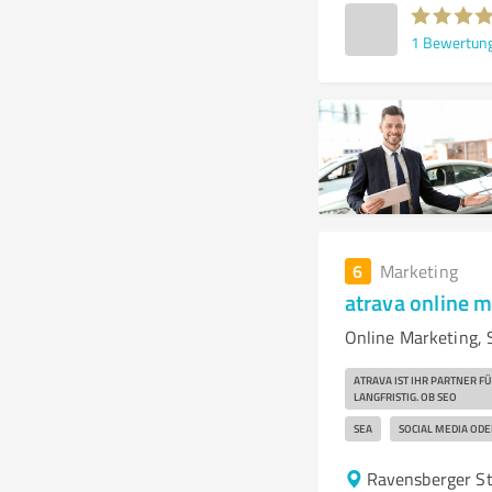
1
Bewertun
6
Marketing
atrava online 
Online Marketing, S
ATRAVA IST IHR PARTNER F
LANGFRISTIG. OB SEO
SEA
SOCIAL MEDIA ODE
Ravensberger St