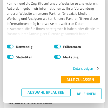
unvergessliche Reisen
können und die Zugriffe auf unsere Website zu analysieren.
Außerdem geben wir Informationen zu Ihrer Verwendung
REISEBÜRO
REISEN
PAUSCHALREISEN
KREUZFAHRTEN
unserer Website an unsere Partner für soziale Medien,
SONDERREISEN
INDIVIDUELLE REISEN
HERTEN
FAMILIENREISEN
Werbung und Analysen weiter. Unsere Partner führen diese
Informationen möglicherweise mit weiteren Daten
REISEBERATUNG
URLAUB
REISEGUTSCHEINE
MIETWAGEN
zusammen, die Sie ihnen bereitgestellt haben oder die sie im
Rahmen Ihrer Nutzung der Dienste gesammelt haben.
Josefstraße 14-16, 45699 Herten
info@germann.reisen
www.germann.reisen/
Einwilligungsauswahl
Impressum
|
Datenschutzbestimmungen
Notwendig
Präferenzen
4,80 / 5,00
Statistiken
Marketing
45
Bewertungen
(1 Quelle)
Details zeigen
ALLE ZULASSEN
7
Reisen & Tourismus
Stölting Marina
AUSWAHL ERLAUBEN
ABLEHNEN
Stölting Marina Gelsenkirchen – Moderner Yachthafen
mit Gastronomie am Kanal