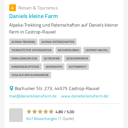
4
Reisen & Tourismus
Daniels kleine Farm
Alpaka-Trekking und Patenschaften auf Daniels kleiner
Farm in Castrop-Rauxel
ALPAKA-TREKKING
ALPAKA-PATENSCHAFTEN
TIERGESTÜTZTE INTERVENTION
NATURERLEBNIS
CASTROP-RAUXEL
FAMILIENAUSFLÜGE
GUTSCHEINE
GESCHENKIDEEN
KINDERGEBURTSTAGE
WORKSHOPS
ACHTSAMKEIT
YOGA AUF DER ALPAKAWEIDE
Bochumer Str. 273, 44575 Castrop-Rauxel
mail@danielskleinefarm.de
www.danielskleinefarm.de/
4,80 / 5,00
647
Bewertungen
(1 Quelle)