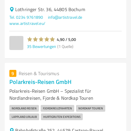
Lothringer Str. 36, 44805 Bochum
Tel. 0234 9761890
info@artistravel.de
www.artistravel.eu/
4,90 / 5,00
35
Bewertungen
(1 Quelle)
9
Reisen & Tourismus
Polarkreis-Reisen GmbH
Polarkreis-Reisen GmbH – Spezialist für
Nordlandreisen, Fjorde & Nordkap Touren
NORDLAND REISEN
FJORDKREUZFAHRTEN
NORDKAP TOUREN
LAPPLAND URLAUB
HURTIGRUTEN EXPEDITIONS
Bahnhofstraße 252, 44579 Castrop-Rauxel