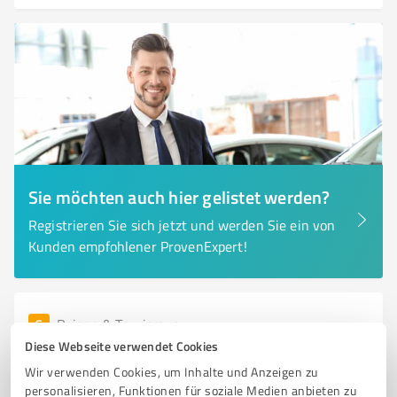
Sie möchten auch hier gelistet werden?
Registrieren Sie sich jetzt und werden Sie ein von
Kunden empfohlener ProvenExpert!
6
Reisen & Tourismus
Reisebüro Germann Reisen
Diese Webseite verwendet Cookies
Wir verwenden Cookies, um Inhalte und Anzeigen zu
Reisebüro Germann Reisen in Herten – Ihr Partner für
personalisieren, Funktionen für soziale Medien anbieten zu