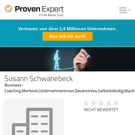
Vertrauen von über 1,4 Millionen Unternehmen.
Das will ich auch
Susann Schwanebeck
Business-
Coaching,Mentorin,Unternehmerinnen,Dauerstress,Selbstständig,Wac
NICHT BEWERTET