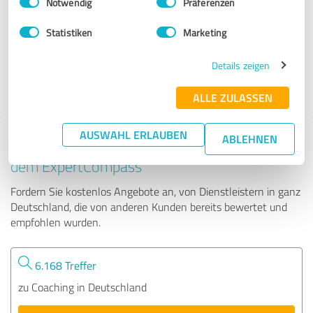
Notwendig
Präferenzen
Dr. Clarissa Wild - Coaching
Statistiken
Marketing
41 Bewertungen
Details zeigen
4.89 von 5
ALLE ZULASSEN
AUSWAHL ERLAUBEN
ABLEHNEN
Tipp: Die passenden Experten finden - mit
dem ExpertCompass
Fordern Sie kostenlos Angebote an, von Dienstleistern in ganz
Deutschland, die von anderen Kunden bereits bewertet und
empfohlen wurden.
6.168 Treffer
zu Coaching in Deutschland