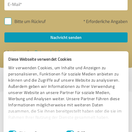
Bitte um Rückruf
* Erforderliche Angaben
Nachricht senden
Ich stimme den
Datenschutzbestimmungen
zu.
Diese Webseite verwendet Cookies
Wir verwenden Cookies, um Inhalte und Anzeigen zu
personalisieren, Funktionen für soziale Medien anbieten zu
Profil aktiv seit 04.03.2026 |
Letzte Aktualisierung: 18.03.2026
|
Profil
können und die Zugriffe auf unsere Website zu analysieren.
melden
Außerdem geben wir Informationen zu Ihrer Verwendung
unserer Website an unsere Partner für soziale Medien,
Werbung und Analysen weiter. Unsere Partner führen diese
Erfahrungen zu weiteren
Informationen möglicherweise mit weiteren Daten
Anbietern aus dem Bereich
zusammen, die Sie ihnen bereitgestellt haben oder die sie im
Rahmen Ihrer Nutzung der Dienste gesammelt haben.
Coaching
Einwilligungsauswahl
Impressum
|
Datenschutzbestimmungen