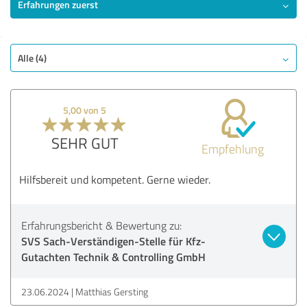
Erfahrungen zuerst
SEHR GUT
Empfehlung
Qualität
Alle (4)
Nutzen
Leistungen
5,00 von 5
Ausführung
Beratung
SEHR GUT
Empfehlung
Bewertung anzeigen
Hilfsbereit und kompetent. Gerne wieder.
Erfahrungsbericht & Bewertung zu:
SVS Sach-Verständigen-Stelle für Kfz-
Gutachten Technik & Controlling GmbH
23.06.2024
Matthias Gersting