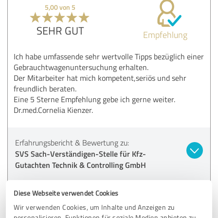
5,00 von 5
SEHR GUT
Empfehlung
Ich habe umfassende sehr wertvolle Tipps bezüglich einer
Gebrauchtwagenuntersuchung erhalten.
Der Mitarbeiter hat mich kompetent,seriös und sehr
freundlich beraten.
Eine 5 Sterne Empfehlung gebe ich gerne weiter.
Dr.med.Cornelia Kienzer.
Erfahrungsbericht & Bewertung zu:
SVS Sach-Verständigen-Stelle für Kfz-
Gutachten Technik & Controlling GmbH
11.05.2021
Dr.med.Cornelia Kienzer
Diese Webseite verwendet Cookies
Wir verwenden Cookies, um Inhalte und Anzeigen zu
personalisieren, Funktionen für soziale Medien anbieten zu