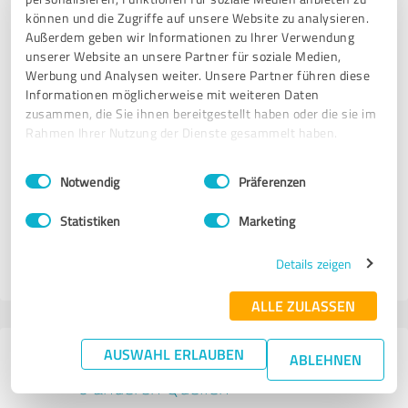
5,00 von 5
können und die Zugriffe auf unsere Website zu analysieren.
Außerdem geben wir Informationen zu Ihrer Verwendung
SEHR GUT
Empfehlung
unserer Website an unsere Partner für soziale Medien,
Werbung und Analysen weiter. Unsere Partner führen diese
Informationen möglicherweise mit weiteren Daten
Der ganze Auftritt war professionell und serviceorientiert,
zusammen, die Sie ihnen bereitgestellt haben oder die sie im
sehr empfehlenswert.
Rahmen Ihrer Nutzung der Dienste gesammelt haben.
Einwilligungsauswahl
Impressum
|
Datenschutzbestimmungen
Erfahrungsbericht & Bewertung zu:
Notwendig
Präferenzen
SVS Sach-Verständigen-Stelle für Kfz-
Gutachten Technik & Controlling GmbH
Statistiken
Marketing
Details zeigen
07.03.2018
Daniel A.
ALLE ZULASSEN
AUSWAHL ERLAUBEN
98 Bewertungen aus
ABLEHNEN
6 anderen Quellen