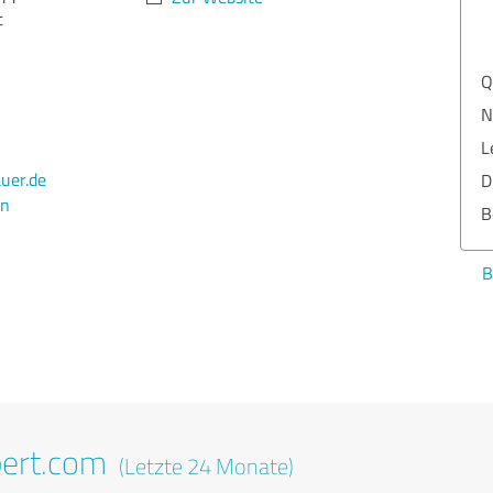
t
Q
N
L
uer.de
D
en
B
B
pert.com
(Letzte 24 Monate)