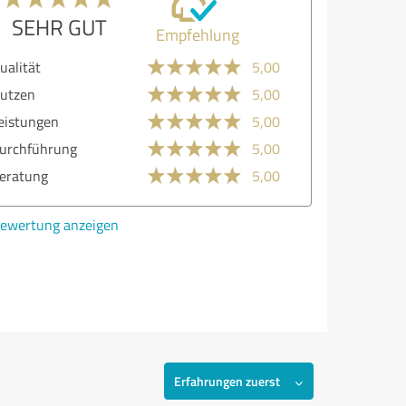
SEHR GUT
Empfehlung
ualität
5,00
utzen
5,00
eistungen
5,00
urchführung
5,00
eratung
5,00
ewertung anzeigen
Erfahrungen zuerst