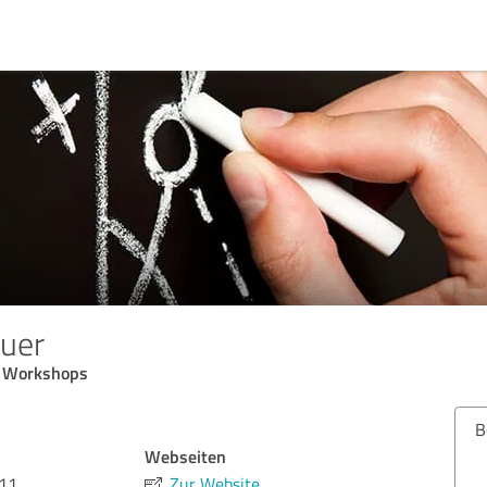
uer
& Workshops
B
Webseiten
 11
Zur Website