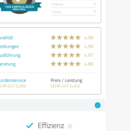
0
2 Sterne
0
1 Stern
ualität
4,98
eistungen
4,98
usführung
4,97
eratung
4,89
undenservice
Preis / Leistung
EHR GUT (4,95)
SEHR GUT (4,65)
Effizienz