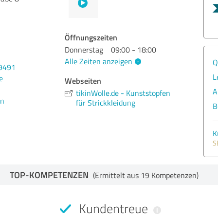
Öffnungszeiten
Donnerstag
09:00 - 18:00
Alle Zeiten anzeigen
Q
09491
L
e
Webseiten
A
tikinWolle.de - Kunststopfen
en
für Strickkleidung
B
K
S
TOP-KOMPETENZEN
(Ermittelt aus 19 Kompetenzen)
Kundentreue