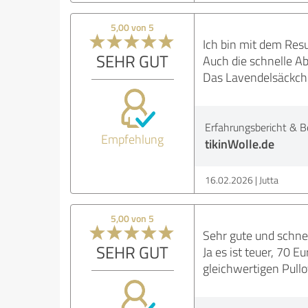
5,00 von 5
Ich bin mit dem Resu
SEHR GUT
Auch die schnelle A
Das Lavendelsäckch
Erfahrungsbericht & B
Empfehlung
tikinWolle.de
16.02.2026
Jutta
5,00 von 5
Sehr gute und schne
SEHR GUT
Ja es ist teuer, 70 
gleichwertigen Pul