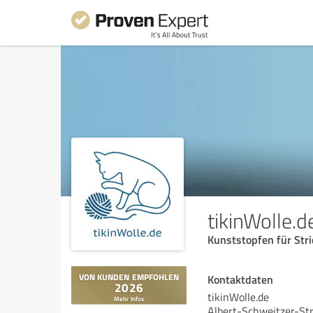
tikinWolle.d
Kunststopfen für Str
Kontaktdaten
tikinWolle.de
Albert-Schweitzer-St