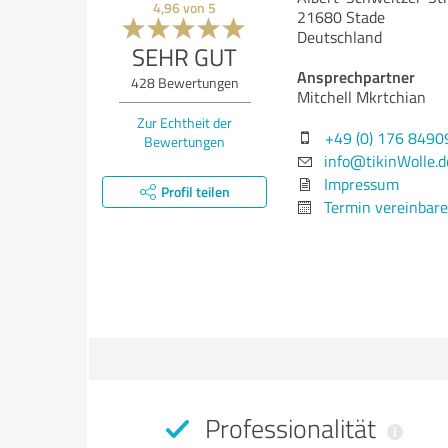
4,96
von
5
21680 Stade
Deutschland
SEHR GUT
Ansprechpartner
428
Bewertungen
Mitchell Mkrtchian
Zur Echtheit der
+49 (0) 176 849
Bewertungen
info@tikinWolle.d
Impressum
Profil teilen
Termin vereinbar
Professionalität