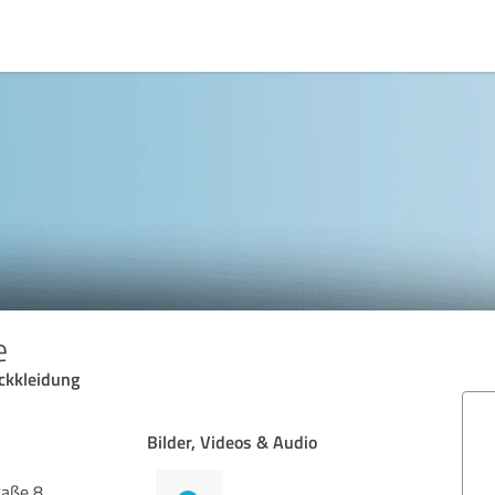
e
ickkleidung
Bilder, Videos & Audio
raße 8