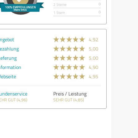
0
2 Sterne
0
1 Stern
ngebot
4,92
ezahlung
5,00
ieferung
5,00
nformation
4,90
ebseite
4,95
undenservice
Preis / Leistung
EHR GUT (4,96)
SEHR GUT (4,85)