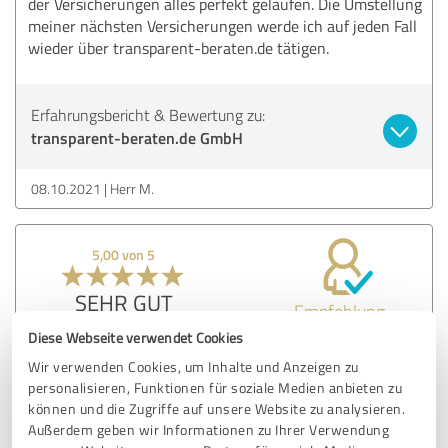
der Versicherungen alles perfekt gelaufen. Die Umstellung
meiner nächsten Versicherungen werde ich auf jeden Fall
wieder über transparent-beraten.de tätigen.
Erfahrungsbericht & Bewertung zu:
transparent-beraten.de GmbH
08.10.2021
Herr M.
5,00 von 5
SEHR GUT
Empfehlung
Diese Webseite verwendet Cookies
Sensationelle Serviceleistung! Häufig fühlt man sich ja im
Wir verwenden Cookies, um Inhalte und Anzeigen zu
Land der begrenzten Möglichkeiten, wenn Internetseiten
personalisieren, Funktionen für soziale Medien anbieten zu
selbst renommierter Firmen nicht funktionieren, oder man
können und die Zugriffe auf unsere Website zu analysieren.
in Warteschleifen verhungert. Nicht so bei transparent-
Außerdem geben wir Informationen zu Ihrer Verwendung
beraten.de! Template um 12:28 ausgefüllt, automatisierte