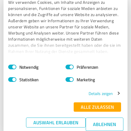
Wir verwenden Cookies, um Inhalte und Anzeigen zu
personalisieren, Funktionen für soziale Medien anbieten zu
können und die Zugriffe auf unsere Website zu analysieren.
5,00 von 5
Außerdem geben wir Informationen zu Ihrer Verwendung
unserer Website an unsere Partner für soziale Medien,
SEHR GUT
Werbung und Analysen weiter. Unsere Partner führen diese
Empfehlung
Informationen möglicherweise mit weiteren Daten
zusammen, die Sie ihnen bereitgestellt haben oder die sie im
Bisher 2 mal beauftragt. 2 mal sehr zufrieden!
Rahmen Ihrer Nutzung der Dienste gesammelt haben.
Einwilligungsauswahl
Impressum
|
Datenschutzbestimmungen
Erfahrungsbericht & Bewertung zu:
Notwendig
Präferenzen
Transport Schiechl
Statistiken
Marketing
27.10.2024
Anonym
Details zeigen
ALLE ZULASSEN
5,00 von 5
SEHR GUT
AUSWAHL ERLAUBEN
ABLEHNEN
Empfehlung