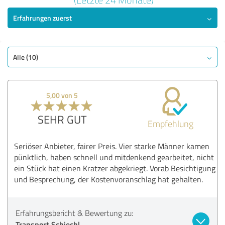
Erfahrungen zuerst
SEHR GUT
Empfehlung
Qualität
Nutzen
Alle (10)
Leistungen
Ausführung
5,00 von 5
Beratung
SEHR GUT
Empfehlung
Bewertung anzeigen
Seriöser Anbieter, fairer Preis. Vier starke Männer kamen
pünktlich, haben schnell und mitdenkend gearbeitet, nicht
ein Stück hat einen Kratzer abgekriegt. Vorab Besichtigung
und Besprechung, der Kostenvoranschlag hat gehalten.
Erfahrungsbericht & Bewertung zu:
Transport Schiechl