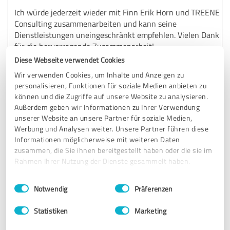
Ich würde jederzeit wieder mit Finn Erik Horn und TREENE
Consulting zusammenarbeiten und kann seine
Dienstleistungen uneingeschränkt empfehlen. Vielen Dank
für die hervorragende Zusammenarbeit!
Diese Webseite verwendet Cookies
Wir verwenden Cookies, um Inhalte und Anzeigen zu
Erfahrungsbericht & Bewertung zu:
personalisieren, Funktionen für soziale Medien anbieten zu
TREENE Consulting
können und die Zugriffe auf unsere Website zu analysieren.
Außerdem geben wir Informationen zu Ihrer Verwendung
unserer Website an unsere Partner für soziale Medien,
06.11.2024
Anonym
Werbung und Analysen weiter. Unsere Partner führen diese
Informationen möglicherweise mit weiteren Daten
zusammen, die Sie ihnen bereitgestellt haben oder die sie im
5,00 von 5
Rahmen Ihrer Nutzung der Dienste gesammelt haben.
SEHR GUT
Empfehlung
Einwilligungsauswahl
Impressum
|
Datenschutzbestimmungen
Notwendig
Präferenzen
Finn-Erik was very skillful and fast working! It was clear
Statistiken
Marketing
that he was an expert in knowing the numbers