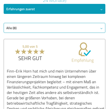
24 Monate)
Erfahrungen zuerst
SEHR GUT
Empfehlung
Qualität
Nutzen
Alle (8)
Leistungen
Durchführung
5,00 von 5
Beratung
SEHR GUT
Empfehlung
Bewertung anzeigen
Finn-Erik Horn hat mich und mein Unternehmen über
einen längeren Zeitraum hinweg bei komplexen
Finanzierungsprojekten begleitet – mit einem Maß an
Verlässlichkeit, Fachkompetenz und Engagement, das in
der heutigen Zeit alles andere als selbstverständlich ist.
Gerade bei größeren Vorhaben, bei denen
betriebswirtschaftliche Tragfähigkeit, strategisches
Denken und rechtliche Absicherung gleichermaßen gefragt