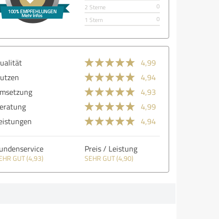
0
2 Sterne
0
1 Stern
ualität
4,99
utzen
4,94
msetzung
4,93
eratung
4,99
eistungen
4,94
undenservice
Preis / Leistung
EHR GUT (4,93)
SEHR GUT (4,90)