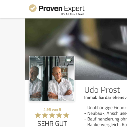
Udo Prost
Immobiliardarlehensve
- Unabhängige Finanz
4,95
von
5
- Neubau-, Anschluss
- Baufinanzierung ohn
SEHR GUT
- Bankenvergleich, Ko