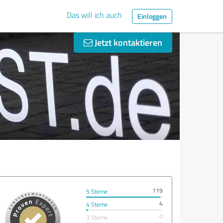
Das will ich auch
Einloggen
Jetzt kontaktieren
119
5 Sterne
4
4 Sterne
0
3 Sterne