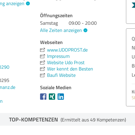
ng anzeigen
Öffnungszeiten
Samstag
09:00 - 20:00
Alle Zeiten anzeigen
Q
Webseiten
N
www.UDOPROST.de
Impressum
U
Website Udo Prost
B
0290
Wer kennt den Besten
L
Baufi Website
0295
Soziale Medien
nanz.de
K
S
en
TOP-KOMPETENZEN
(Ermittelt aus 49 Kompetenzen)