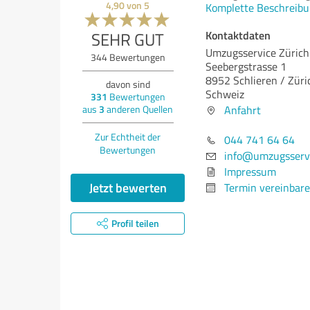
4,90
von
5
Komplette Beschreibu
Kontaktdaten
SEHR GUT
Umzugsservice Züric
344
Bewertungen
Seebergstrasse 1
8952 Schlieren / Züri
davon sind
Schweiz
331
Bewertungen
Anfahrt
aus
3
anderen Quellen
Zur Echtheit der
044 741 64 64
Bewertungen
info@umzugsservi
Impressum
Jetzt bewerten
Termin vereinbar
Profil teilen