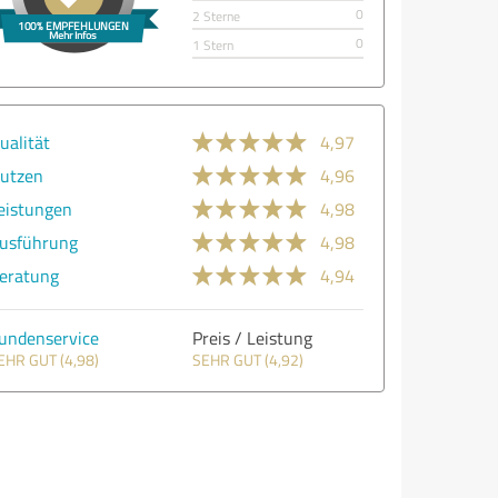
0
2 Sterne
0
1 Stern
ualität
4,97
utzen
4,96
eistungen
4,98
usführung
4,98
eratung
4,94
undenservice
Preis / Leistung
EHR GUT (4,98)
SEHR GUT (4,92)