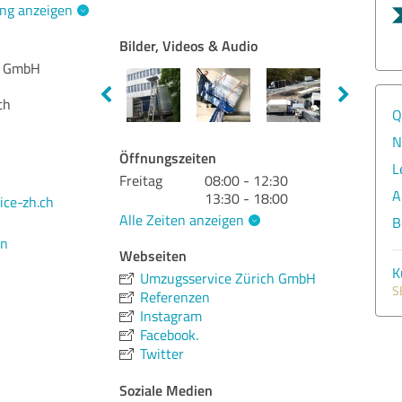
ng anzeigen
Bilder, Videos & Audio
h GmbH
ch
Q
N
Öffnungszeiten
L
Freitag
08:00 - 12:30
A
13:30 - 18:00
ce-zh.ch
Alle Zeiten anzeigen
B
en
Webseiten
K
Umzugsservice Zürich GmbH
S
Referenzen
Instagram
Facebook.
Twitter
Soziale Medien