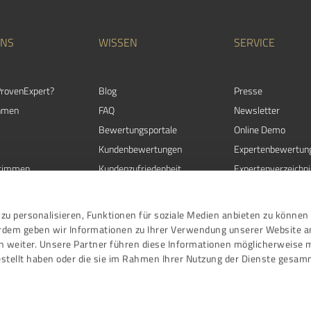
UNS
WISSEN
SERVICE
rovenExpert?
Blog
Presse
hmen
FAQ
Newsletter
Bewertungsportale
Online Demo
Kundenbewertungen
Expertenbewertun
timmen
Kundenzufriedenheit
Expertenverzeichni
Bewertungs­richtlinien
ExpertCompass
Ratgeber
zu personalisieren, Funktionen für soziale Medien anbieten zu können 
Events
erdem geben wir Informationen zu Ihrer Verwendung unserer Website a
n weiter. Unsere Partner führen diese Informationen möglicherweise 
stellt haben oder die sie im Rahmen Ihrer Nutzung der Dienste gesam