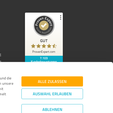
Kundenbewertungen und Erfahrungen zu
ProvenExpert.com
GUT
%
97
GUT
Empfehlungen auf
ProvenExpert.com
ProvenExpert.com
5,00
/
4,42
g
7.103
s
Kundenbewertungen
1.443
5.660
Authentizität
03.08.2026
8
Bewertungen von
Bewertungen auf
anderen Quellen
ProvenExpert.com
und die
ALLE ZULASSEN
n unsere
mit
Blick aufs ProvenExpert-Profil werfen
AUSWAHL ERLAUBEN
melt
Anonym
4,00
7103
Bewertungen auf ProvenExpert.com
David Helm ist der Beste - danke David
ABLEHNEN