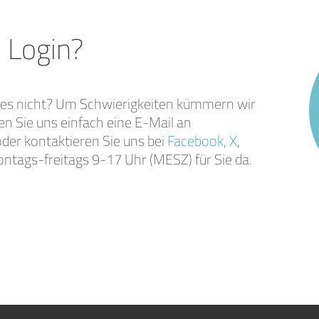
 Login?
res nicht? Um Schwierigkeiten kümmern wir
en Sie uns einfach eine E-Mail an
der kontaktieren Sie uns bei
Facebook
,
X
,
ontags-freitags 9-17 Uhr (MESZ) für Sie da.