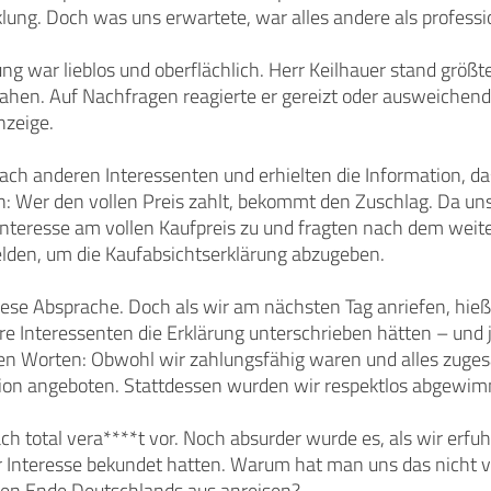
ung. Doch was uns erwartete, war alles andere als professio
ng war lieblos und oberflächlich. Herr Keilhauer stand größ
ahen. Auf Nachfragen reagierte er gereizt oder ausweichend, 
zeige.
nach anderen Interessenten und erhielten die Information, da
n: Wer den vollen Preis zahlt, bekommt den Zuschlag. Da un
Interesse am vollen Kaufpreis zu und fragten nach dem weit
den, um die Kaufabsichtserklärung abzugeben.
iese Absprache. Doch als wir am nächsten Tag anriefen, hieß e
ere Interessenten die Erklärung unterschrieben hätten – und 
en Worten: Obwohl wir zahlungsfähig waren und alles zugesa
ion angeboten. Stattdessen wurden wir respektlos abgewim
h total vera****t vor. Noch absurder wurde es, als wir erfu
 Interesse bekundet hatten. Warum hat man uns das nicht
en Ende Deutschlands aus anreisen?