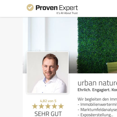
urban natur
Ehrlich. Engagiert. 
Wir begleiten den Imm
4,82
von
5
- Immobilienwertermi
- Marktumfeldanalys
SEHR GUT
- Exposéerstellung
...