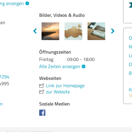
ng anzeigen
Bilder, Videos & Audio
ien
Q
N
Öffnungszeiten
L
Freitag
09:00 - 18:00
D
Alle Zeiten anzeigen
B
07294
Webseiten
4995
Link zur Homepage
K
zur Website
S
Soziale Medien
en