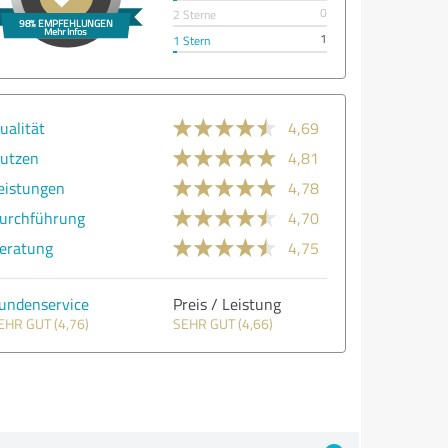
0
2 Sterne
1
1 Stern
ualität
4,69
utzen
4,81
eistungen
4,78
urchführung
4,70
eratung
4,75
undenservice
Preis / Leistung
EHR GUT (4,76)
SEHR GUT (4,66)