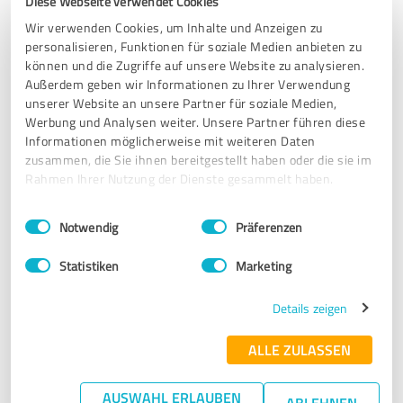
SEHR GUT
Diese Webseite verwendet Cookies
Empfehlung
Wir verwenden Cookies, um Inhalte und Anzeigen zu
personalisieren, Funktionen für soziale Medien anbieten zu
Herzlichen Dank an Frau Paulick. Sie hat mir mit Ihrem
können und die Zugriffe auf unsere Website zu analysieren.
Einfühlungsvermögen eine Website erstellt, die meine
Außerdem geben wir Informationen zu Ihrer Verwendung
Persönlichkeit zum Ausdruck bringt und für mich passende
unserer Website an unsere Partner für soziale Medien,
Kunden anspricht.
Werbung und Analysen weiter. Unsere Partner führen diese
Informationen möglicherweise mit weiteren Daten
zusammen, die Sie ihnen bereitgestellt haben oder die sie im
Erfahrungsbericht & Bewertung zu:
Rahmen Ihrer Nutzung der Dienste gesammelt haben.
Ursula Paulick - Die Markenbildnerei
Einwilligungsauswahl
Impressum
|
Datenschutzbestimmungen
Notwendig
Präferenzen
15.02.2021
Anonym
Statistiken
Marketing
5,00 von 5
Details zeigen
SEHR GUT
Empfehlung
ALLE ZULASSEN
Meine Positionierung und die Erstellung meiner Homepage
AUSWAHL ERLAUBEN
ABLEHNEN