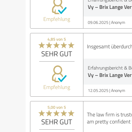
Vy – Brix Lange V
Empfehlung
09.06.2025
Anonym
4,85 von 5
Insgesamt überdurch
SEHR GUT
Erfahrungsbericht & B
Vy – Brix Lange V
Empfehlung
12.05.2025
Anonym
5,00 von 5
The law firm is trust
SEHR GUT
am pretty confident t