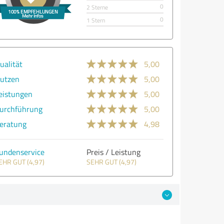
0
2 Sterne
0
1 Stern
ualität
5,00
utzen
5,00
eistungen
5,00
urchführung
5,00
eratung
4,98
undenservice
Preis / Leistung
EHR GUT (4,97)
SEHR GUT (4,97)