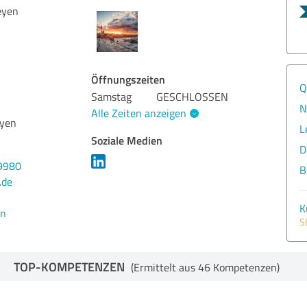
eyen
Öffnungszeiten
Q
Samstag
GESCHLOSSEN
N
Alle Zeiten anzeigen
eyen
L
Soziale Medien
D
9980
B
.de
K
en
S
TOP-KOMPETENZEN
(Ermittelt aus 46 Kompetenzen)