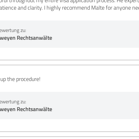
ful throughout my entire visa application process. He expert
tience and clarity. I highly recommend Malte for anyone nee
ewertung zu:
erweyen Rechtsanwälte
up the procedure!
ewertung zu:
erweyen Rechtsanwälte