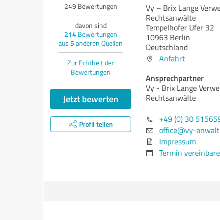
249
Bewertungen
Vy – Brix Lange Verw
Rechtsanwälte
davon sind
Tempelhofer Ufer 32
214
Bewertungen
10963 Berlin
aus
5
anderen Quellen
Deutschland
Anfahrt
Zur Echtheit der
Bewertungen
Ansprechpartner
Vy - Brix Lange Verw
Jetzt bewerten
Rechtsanwälte
+49 (0) 30 51565
Profil teilen
office@vy-anwalt
Impressum
Termin vereinbar