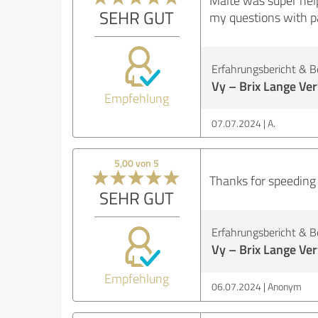
Malte was super help
SEHR GUT
my questions with pa
Erfahrungsbericht & B
Vy – Brix Lange V
Empfehlung
07.07.2024
A.
5,00 von 5
Thanks for speeding 
SEHR GUT
Erfahrungsbericht & B
Vy – Brix Lange V
Empfehlung
06.07.2024
Anonym