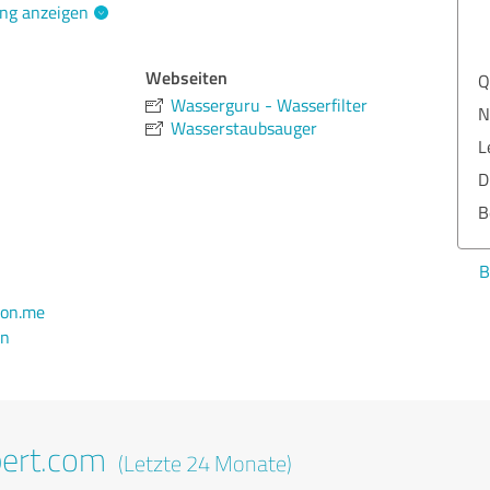
ng anzeigen
Webseiten
Q
Wasserguru - Wasserfilter
N
Wasserstaubsauger
L
D
B
B
on.me
en
pert.com
(Letzte 24 Monate)