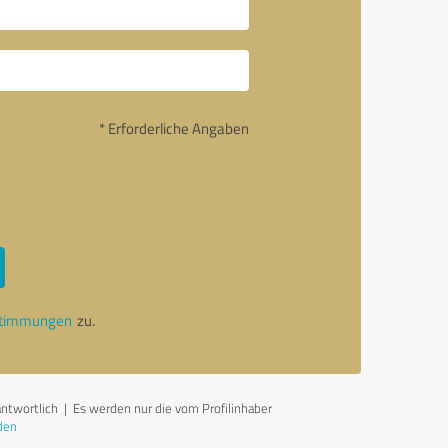
* Erforderliche Angaben
stimmungen
zu.
antwortlich
| Es werden nur die vom Profilinhaber
den