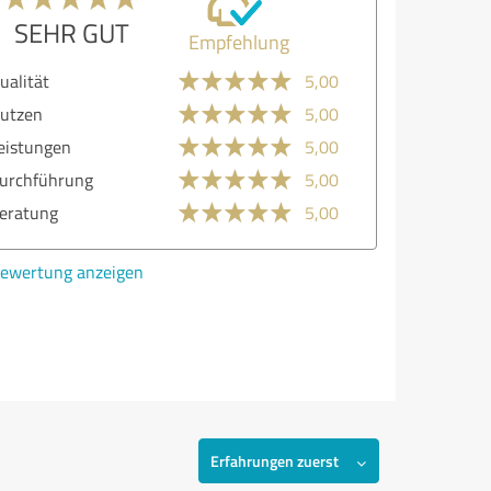
SEHR GUT
Empfehlung
ualität
5,00
utzen
5,00
eistungen
5,00
urchführung
5,00
eratung
5,00
ewertung anzeigen
Erfahrungen zuerst