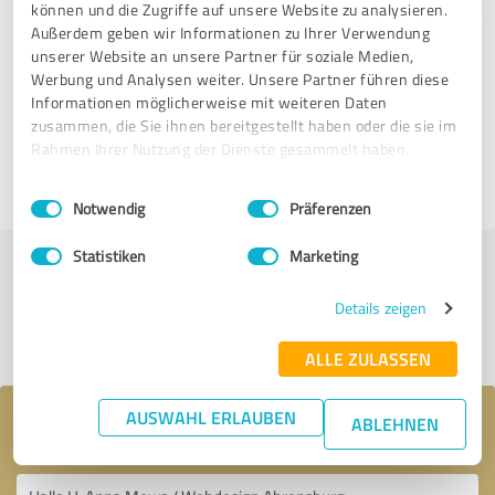
können und die Zugriffe auf unsere Website zu analysieren.
SEHR GUT
Empfehlung
Außerdem geben wir Informationen zu Ihrer Verwendung
unserer Website an unsere Partner für soziale Medien,
Werbung und Analysen weiter. Unsere Partner führen diese
Informationen möglicherweise mit weiteren Daten
Bewertung zu:
zusammen, die Sie ihnen bereitgestellt haben oder die sie im
Webdesign Ahrensburg
Rahmen Ihrer Nutzung der Dienste gesammelt haben.
22.12.2025
Anonym
Einwilligungsauswahl
Impressum
|
Datenschutzbestimmungen
Notwendig
Präferenzen
Statistiken
Marketing
Jetzt bewerten
Details zeigen
Profil teilen
ALLE ZULASSEN
AUSWAHL ERLAUBEN
ABLEHNEN
Ihre Nachricht an Webdesign Ahrensburg