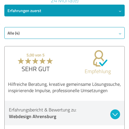
24 Monate)
Erfahrungen zuerst
SEHR GUT
Empfehlung
Qualität
Nutzen
Alle (4)
Leistungen
Umsetzung
5,00 von 5
Beratung
SEHR GUT
Empfehlung
Bewertung anzeigen
Hilfreiche Beratung, kreative gemeinsame Lösungssuche,
inspirierende Impulse, professionelle Umsetzungen
Erfahrungsbericht & Bewertung zu:
Webdesign Ahrensburg