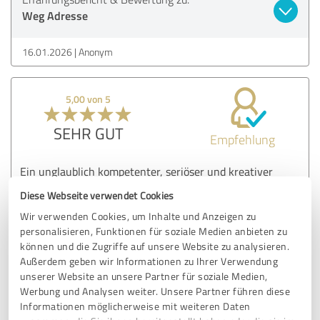
Weg Adresse
16.01.2026
Anonym
5,00 von 5
SEHR GUT
Empfehlung
Ein unglaublich kompetenter, seriöser und kreativer
Beratungsdienst! Anders als die üblichen Beratungsstellen
Diese Webseite verwendet Cookies
werden Lösungen konzipiert, die dem Nutzer dienen. Schon
Wir verwenden Cookies, um Inhalte und Anzeigen zu
im unverbindlichen Erstgespräch schöpft man wieder Mut,
personalisieren, Funktionen für soziale Medien anbieten zu
und sieht Licht und einen nicht nur gangbaren, sondern
können und die Zugriffe auf unsere Website zu analysieren.
erstaunlich kurzen Weg aus dem persönlichen Dilemma,
Außerdem geben wir Informationen zu Ihrer Verwendung
welches ja oft als entgültige Sackgasse erlebt wird. Und es
unserer Website an unsere Partner für soziale Medien,
gibt erstaunlich viele profunde, vorher nicht denkbar
Werbung und Analysen weiter. Unsere Partner führen diese
gehaltene Antworten und Lösungen für nicht für lösbar
Informationen möglicherweise mit weiteren Daten
gehaltene Probleme. Wie gesagt, man schöpft wieder