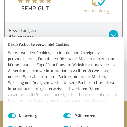
SEHR GUT
Empfehlung
Bewertung zu:
Wellenreiten
Diese Webseite verwendet Cookies
11.05.2026
Anonym
Wir verwenden Cookies, um Inhalte und Anzeigen zu
personalisieren, Funktionen für soziale Medien anbieten zu
können und die Zugriffe auf unsere Website zu analysieren.
Außerdem geben wir Informationen zu Ihrer Verwendung
Jetzt bewerten
unserer Website an unsere Partner für soziale Medien,
Werbung und Analysen weiter. Unsere Partner führen diese
Profil teilen
Informationen möglicherweise mit weiteren Daten
zusammen, die Sie ihnen bereitgestellt haben oder die sie im
Rahmen Ihrer Nutzung der Dienste gesammelt haben.
Ihre Nachricht an Wellenreiten
Einwilligungsauswahl
Impressum
|
Datenschutzbestimmungen
Notwendig
Präferenzen