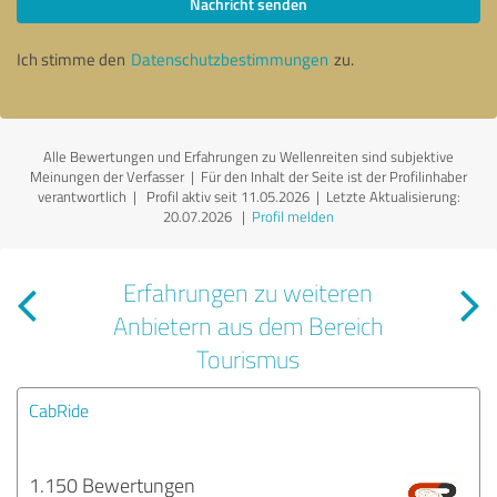
Nachricht senden
Ich stimme den
Datenschutzbestimmungen
zu.
Alle Bewertungen und Erfahrungen zu Wellenreiten sind subjektive
Meinungen der Verfasser | Für den Inhalt der Seite ist der Profilinhaber
verantwortlich
| Profil aktiv seit 11.05.2026 |
Letzte Aktualisierung:
20.07.2026
|
Profil melden
Erfahrungen zu weiteren
Anbietern aus dem Bereich
Tourismus
CabRide
1.150 Bewertungen