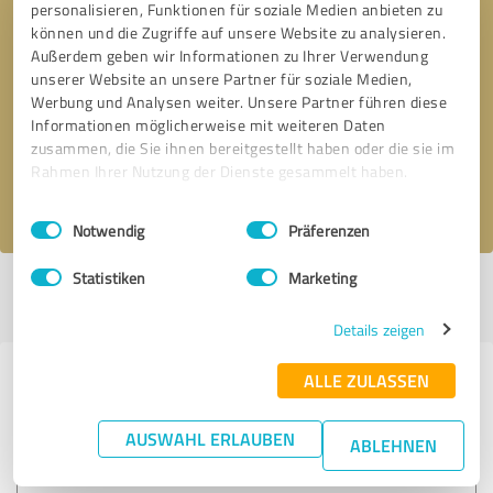
personalisieren, Funktionen für soziale Medien anbieten zu
können und die Zugriffe auf unsere Website zu analysieren.
Außerdem geben wir Informationen zu Ihrer Verwendung
Bitte um Rückruf
* Erforderliche Angaben
unserer Website an unsere Partner für soziale Medien,
Werbung und Analysen weiter. Unsere Partner führen diese
Informationen möglicherweise mit weiteren Daten
Nachricht senden
zusammen, die Sie ihnen bereitgestellt haben oder die sie im
Rahmen Ihrer Nutzung der Dienste gesammelt haben.
Ich stimme den
Datenschutzbestimmungen
zu.
Einwilligungsauswahl
Impressum
|
Datenschutzbestimmungen
Notwendig
Präferenzen
Statistiken
Marketing
Profil aktiv seit 24.02.2023 |
Letzte Aktualisierung: 02.08.2026
|
Profil
melden
Details zeigen
ALLE ZULASSEN
Erfahrungen zu weiteren
Anbietern aus dem Bereich
AUSWAHL ERLAUBEN
ABLEHNEN
Unternehmensberatung