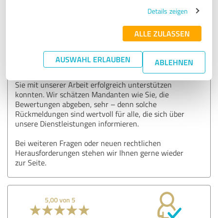
Details zeigen
Kommentar von Wickord Buser Patentanwälte
PartG mbB:
ALLE ZULASSEN
Herzlichen Dank für Ihre positive Bewertung und das
große Vertrauen in unsere Kanzlei!
AUSWAHL ERLAUBEN
ABLEHNEN
Ihr Feedback freut uns sehr und zeigt uns, dass wir
Sie mit unserer Arbeit erfolgreich unterstützen
konnten. Wir schätzen Mandanten wie Sie, die
Bewertungen abgeben, sehr – denn solche
Rückmeldungen sind wertvoll für alle, die sich über
unsere Dienstleistungen informieren.
Bei weiteren Fragen oder neuen rechtlichen
Herausforderungen stehen wir Ihnen gerne wieder
zur Seite.
5,00 von 5