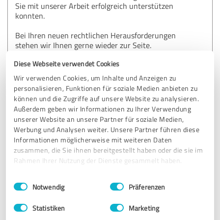
Sie mit unserer Arbeit erfolgreich unterstützen
konnten.
Bei Ihren neuen rechtlichen Herausforderungen
stehen wir Ihnen gerne wieder zur Seite.
Diese Webseite verwendet Cookies
Wir verwenden Cookies, um Inhalte und Anzeigen zu
5,00 von 5
personalisieren, Funktionen für soziale Medien anbieten zu
können und die Zugriffe auf unsere Website zu analysieren.
SEHR GUT
Außerdem geben wir Informationen zu Ihrer Verwendung
Empfehlung
unserer Website an unsere Partner für soziale Medien,
Werbung und Analysen weiter. Unsere Partner führen diese
Ausgesprochen freundliche Gespräche, ohne Druck und
Informationen möglicherweise mit weiteren Daten
immer bis ins Detail erklärend.
zusammen, die Sie ihnen bereitgestellt haben oder die sie im
Rahmen Ihrer Nutzung der Dienste gesammelt haben.
Erfahrungsbericht & Bewertung zu:
Einwilligungsauswahl
Impressum
|
Datenschutzbestimmungen
Wickord Buser Patentanwälte PartG mbB
Notwendig
Präferenzen
Statistiken
Marketing
09.06.2026
Joachim R.