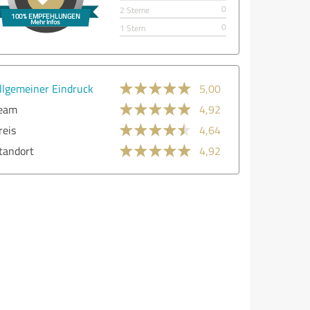
0
2 Sterne
0
1 Stern
llgemeiner Eindruck
5,00
eam
4,92
reis
4,64
tandort
4,92