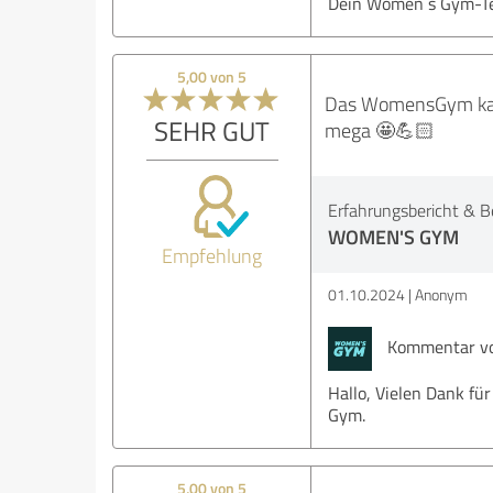
Dein Women`s Gym-T
5,00 von 5
Das WomensGym kann 
SEHR GUT
mega 🤩💪🏻
Erfahrungsbericht & B
WOMEN'S GYM
Empfehlung
01.10.2024
Anonym
Kommentar v
Hallo, Vielen Dank f
Gym.
5,00 von 5