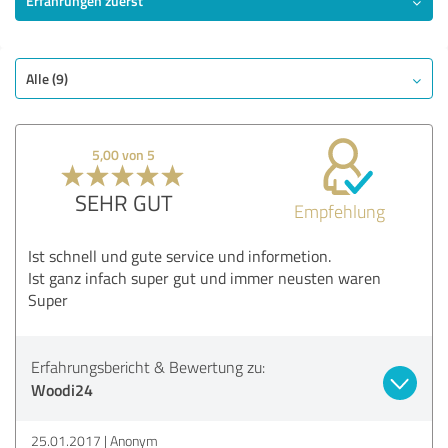
Erfahrungen zuerst
SEHR GUT
Empfehlung
Angebot
Alle (9)
Bezahlung
Lieferung
5,00 von 5
Information
Webseite
SEHR GUT
Empfehlung
Bewertung anzeigen
Ist schnell und gute service und informetion.
Ist ganz infach super gut und immer neusten waren
Super
Erfahrungsbericht & Bewertung zu:
Woodi24
25.01.2017
Anonym