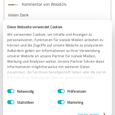
Kommentar von Woodi24:
Vielen Dank
Diese Webseite verwendet Cookies
Wir verwenden Cookies, um Inhalte und Anzeigen zu
4,50 von 5
personalisieren, Funktionen für soziale Medien anbieten zu
können und die Zugriffe auf unsere Website zu analysieren.
SEHR GUT
Empfehlung
Außerdem geben wir Informationen zu Ihrer Verwendung
unserer Website an unsere Partner für soziale Medien,
Werbung und Analysen weiter. Unsere Partner führen diese
Bewertung zu:
Informationen möglicherweise mit weiteren Daten
zusammen, die Sie ihnen bereitgestellt haben oder die sie im
Woodi24
Rahmen Ihrer Nutzung der Dienste gesammelt haben.
25.01.2017
Anonym
Einwilligungsauswahl
Impressum
|
Datenschutzbestimmungen
Notwendig
Präferenzen
Statistiken
Marketing
4,20 von 5
Details zeigen