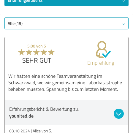
Erfahrungen zuerst
SEHR GUT
Empfehlung
Programm
Alle (15)
Entertainment
Ausführung
5,00 von 5
Atmosphäre
Qualität
SEHR GUT
Empfehlung
Bewertung anzeigen
Wir hatten eine schöne Teamveranstaltung im
Schwarzwald, wo wir gemeinsam eine Laborkatastrophe
beheben mussten. Spannung bis zum letzten Moment.
Erfahrungsbericht & Bewertung zu:
younited.de
03.10.2024
Alice von S.