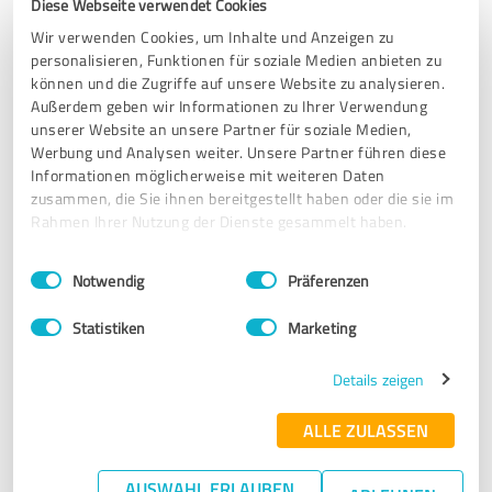
Empfehlung
Diese Webseite verwendet Cookies
Wir verwenden Cookies, um Inhalte und Anzeigen zu
Tolle und witzige Veranstaltungskonzepte mit Teambuilding
personalisieren, Funktionen für soziale Medien anbieten zu
Charakter. Wir kommen jedes Jahr mit unseren Azubis zu
können und die Zugriffe auf unsere Website zu analysieren.
younited.
Außerdem geben wir Informationen zu Ihrer Verwendung
unserer Website an unsere Partner für soziale Medien,
Werbung und Analysen weiter. Unsere Partner führen diese
Erfahrungsbericht & Bewertung zu:
Informationen möglicherweise mit weiteren Daten
younited.de
zusammen, die Sie ihnen bereitgestellt haben oder die sie im
Rahmen Ihrer Nutzung der Dienste gesammelt haben.
20.08.2024
Anonym
Einwilligungsauswahl
Impressum
|
Datenschutzbestimmungen
Notwendig
Präferenzen
4,80 von 5
Statistiken
Marketing
SEHR GUT
Details zeigen
Empfehlung
ALLE ZULASSEN
WIr haben eine Kettenreaktion bei younited gebucht. Der
Trainer war einfach nur super und hatte alle Teilnehmer
mitgerissen. Spannung bis zum Ende. Ich kann dieses
AUSWAHL ERLAUBEN