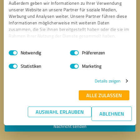
Außerdem geben wir Informationen zu Ihrer Verwendung
unserer Website an unsere Partner für soziale Medien,
Werbung und Analysen weiter. Unsere Partner führen diese
Informationen möglicherweise mit weiteren Daten
zusammen, die Sie ihnen bereitgestellt haben oder die sie im
Rahmen Ihrer Nutzung der Dienste gesammelt haben.
Einwilligungsauswahl
Impressum
|
Datenschutzbestimmungen
Notwendig
Präferenzen
Statistiken
Marketing
Details zeigen
ALLE ZULASSEN
Bitte um Rückruf
* Erforderliche Angaben
AUSWAHL ERLAUBEN
ABLEHNEN
Nachricht senden