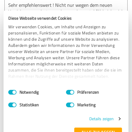
Sehr empfehlenswert ! Nicht nur wegen dem neuen
Versicherungsschutz, sondern auch mental fühle ich mich
nun bereit zum Zahnarzt zu gehen da ich nun weis wie ich
Diese Webseite verwendet Cookies
Rechnungen einreichen kann etc
Wir verwenden Cookies, um Inhalte und Anzeigen zu
personalisieren, Funktionen für soziale Medien anbieten zu
können und die Zugriffe auf unsere Website zu analysieren.
Erfahrungsbericht & Bewertung zu:
Außerdem geben wir Informationen zu Ihrer Verwendung
Zahnschutz-Vergleich: Unabhängiger
unserer Website an unsere Partner für soziale Medien,
Vergleich von Zahnzusatzversicherungen
Werbung und Analysen weiter. Unsere Partner führen diese
Informationen möglicherweise mit weiteren Daten
zusammen, die Sie ihnen bereitgestellt haben oder die sie im
30.05.2022
F.
Rahmen Ihrer Nutzung der Dienste gesammelt haben.
Einwilligungsauswahl
Impressum
|
Datenschutzbestimmungen
4,77 von 5
Notwendig
Präferenzen
SEHR GUT
Statistiken
Marketing
Empfehlung
Details zeigen
Wäre niemals eigenständig zurecht gekommen.