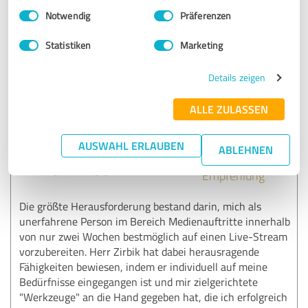
Einwilligungsauswahl
Impressum
|
Datenschutzbestimmungen
Notwendig
Präferenzen
Erfahrungsbericht & Bewertung zu:
Statistiken
Marketing
Kommunikatorik - Kurs
Details zeigen
20.12.2024
Anonym
ALLE ZULASSEN
5,00 von 5
AUSWAHL ERLAUBEN
ABLEHNEN
SEHR GUT
Empfehlung
Die größte Herausforderung bestand darin, mich als
unerfahrene Person im Bereich Medienauftritte innerhalb
von nur zwei Wochen bestmöglich auf einen Live-Stream
vorzubereiten. Herr Zirbik hat dabei herausragende
Fähigkeiten bewiesen, indem er individuell auf meine
Bedürfnisse eingegangen ist und mir zielgerichtete
"Werkzeuge" an die Hand gegeben hat, die ich erfolgreich