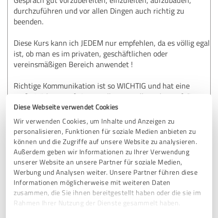
durchzuführen und vor allen Dingen auch richtig zu
beenden.
Diese Kurs kann ich JEDEM nur empfehlen, da es völlig egal
ist, ob man es im privaten, geschäftlichen oder
vereinsmäßigen Bereich anwendet !
Richtige Kommunikation ist so WICHTIG und hat eine
große Wirkung auf einem selber, vor allem aber auf die
gegenüber (Gesprächspartner) .
Diese Webseite verwendet Cookies
Wir verwenden Cookies, um Inhalte und Anzeigen zu
Der Kurs war für mich ein absoluter Gewinn und hat mich
personalisieren, Funktionen für soziale Medien anbieten zu
in meiner zukünftigen Gesprächsgestaltung einen großen
können und die Zugriffe auf unsere Website zu analysieren.
Einfluss.
Außerdem geben wir Informationen zu Ihrer Verwendung
unserer Website an unsere Partner für soziale Medien,
Sogar während dem Kurs habe ich bereits meine
Werbung und Analysen weiter. Unsere Partner führen diese
Gesprächsführung verändert und schon tolle Erfolge
Informationen möglicherweise mit weiteren Daten
erzielen können.
zusammen, die Sie ihnen bereitgestellt haben oder die sie im
Rahmen Ihrer Nutzung der Dienste gesammelt haben.
Versucht es doch einfach selbst !