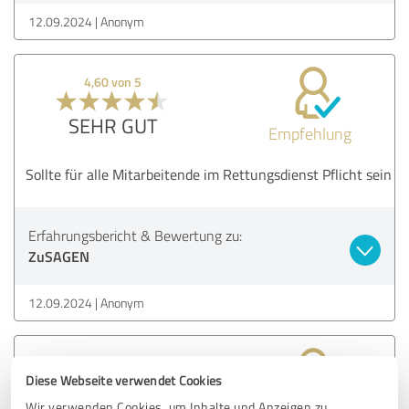
12.09.2024
Anonym
4,60 von 5
SEHR GUT
Empfehlung
Sollte für alle Mitarbeitende im Rettungsdienst Pflicht sein
Erfahrungsbericht & Bewertung zu:
ZuSAGEN
12.09.2024
Anonym
5,00 von 5
Diese Webseite verwendet Cookies
SEHR GUT
Wir verwenden Cookies, um Inhalte und Anzeigen zu