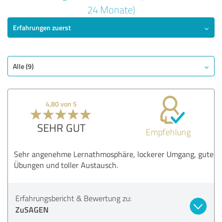
5,00 von 5
24 Monate)
Erfahrungen zuerst
SEHR GUT
Empfehlung
Qualität
Nutzen
Alle (9)
Leistungen
Durchführung
4,80 von 5
Methodik
SEHR GUT
Empfehlung
Bewertung anzeigen
Sehr angenehme Lernathmosphäre, lockerer Umgang, gute
Übungen und toller Austausch.
Erfahrungsbericht & Bewertung zu:
ZuSAGEN