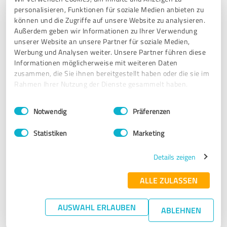
Empfehlung
personalisieren, Funktionen für soziale Medien anbieten zu
können und die Zugriffe auf unsere Website zu analysieren.
Außerdem geben wir Informationen zu Ihrer Verwendung
Bewertung zu:
unserer Website an unsere Partner für soziale Medien,
ZuSAGEN
Werbung und Analysen weiter. Unsere Partner führen diese
Informationen möglicherweise mit weiteren Daten
zusammen, die Sie ihnen bereitgestellt haben oder die sie im
12.09.2024
Anonym
Rahmen Ihrer Nutzung der Dienste gesammelt haben.
Einwilligungsauswahl
Impressum
|
Datenschutzbestimmungen
4,80 von 5
Notwendig
Präferenzen
SEHR GUT
Statistiken
Marketing
Empfehlung
Details zeigen
Bewertung zu:
ALLE ZULASSEN
ZuSAGEN
AUSWAHL ERLAUBEN
ABLEHNEN
12.09.2024
Anonym