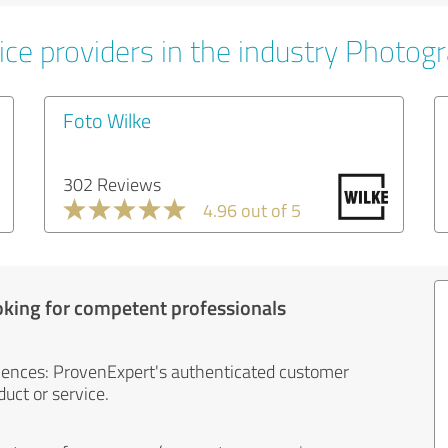
ice providers in the industry Photog
Foto Wilke
302 Reviews
4.96 out of 5
oking for competent professionals
iences: ProvenExpert's authenticated customer
uct or service.