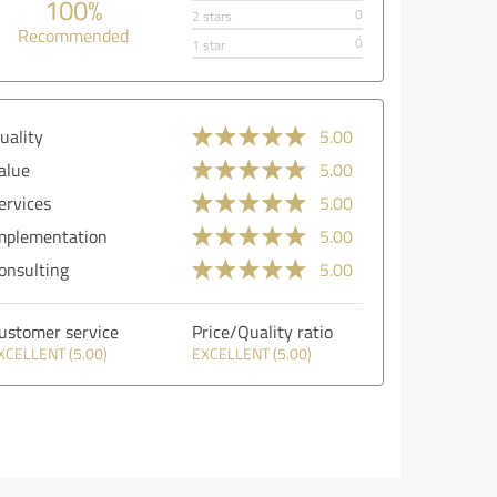
100%
0
2 stars
Recommended
0
1 star
uality
5.00
alue
5.00
ervices
5.00
mplementation
5.00
onsulting
5.00
ustomer service
Price/Quality ratio
XCELLENT (5.00)
EXCELLENT (5.00)