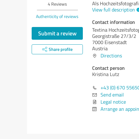
Als Hochzeitsfotograf
4
Reviews
View full description
Authenticity of reviews
Contact information
Textina Hochzeitsfoto
Submit a review
Georgistraße 27/3/2
7000 Eisenstadt
Austria
Share profile
Directions
Contact person
Kristina Lutz
+43 (0) 670 5565
Send email
Legal notice
Arrange an appoi