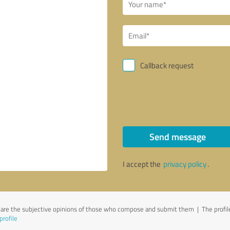
Callback request
Send message
I accept the
privacy policy
.
 are the subjective opinions of those who compose and submit them | The profile
profile