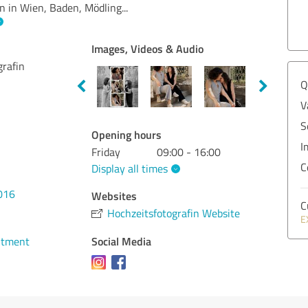
in in Wien, Baden, Mödling
...
Images, Videos & Audio
grafin
Q
V
S
Opening hours
I
Friday
09:00 - 16:00
C
Display all times
016
Websites
C
Hochzeitsfotografin Website
E
Social Media
ntment