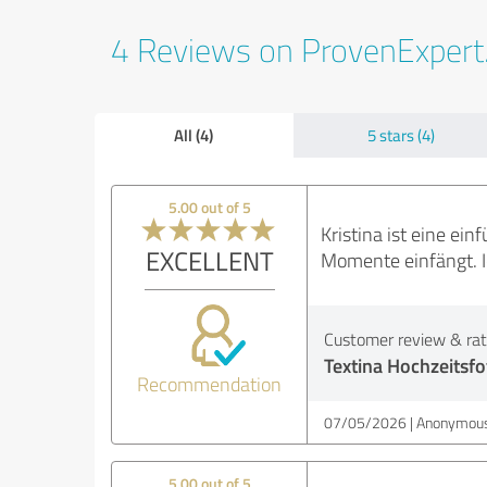
4 Reviews on ProvenExper
All (4)
5 stars (4)
5.00 out of 5
Kristina ist eine ei
EXCELLENT
Momente einfängt. I
Customer review & rati
Textina Hochzeitsfo
Recommendation
07/05/2026
Anonymous
5.00 out of 5