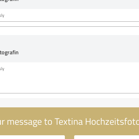
ly
tografin
ly
r message to Textina Hochzeitsfoto