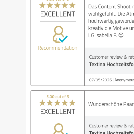
Das Content Shootin
EXCELLENT
wohlgefühlt. Die Atm
hochwertig geworden
kreativ die Motive 
LG Isabella F. 😊
Recommendation
Customer review & rati
Textina Hochzeitsfo
07/05/2026
Anonymous
5.00 out of 5
Wunderschöne Paarfo
EXCELLENT
Customer review & rati
Textina Hochzeitsfo