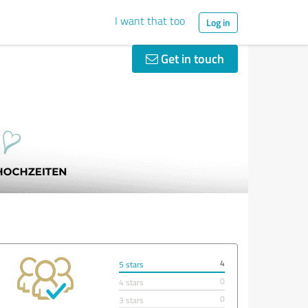
I want that too
Log in
Get in touch
4
5 stars
0
4 stars
0
3 stars