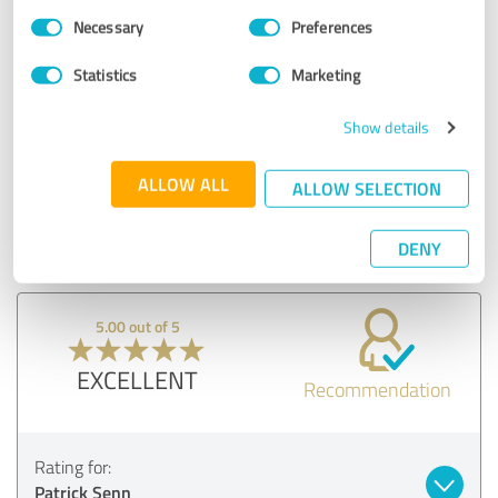
Consent
Necessary
Preferences
EXCELLENT
Selection
Recommendation
Statistics
Marketing
Fantastisch!
Show details
Customer review & rating for:
ALLOW ALL
ALLOW SELECTION
Patrick Senn
DENY
04/26/2026
Anonymously
5.00 out of 5
EXCELLENT
Recommendation
Rating for:
Patrick Senn