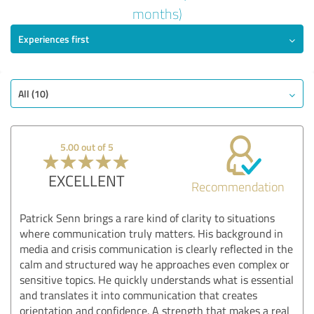
5.00 out of 5
months)
Experiences first
EXCELLENT
Recommendation
Quality
Value
All (10)
Services
Performance
5.00 out of 5
Methods
EXCELLENT
Recommendation
Show rating
Patrick Senn brings a rare kind of clarity to situations
where communication truly matters. His background in
media and crisis communication is clearly reflected in the
calm and structured way he approaches even complex or
sensitive topics. He quickly understands what is essential
and translates it into communication that creates
orientation and confidence. A strength that makes a real