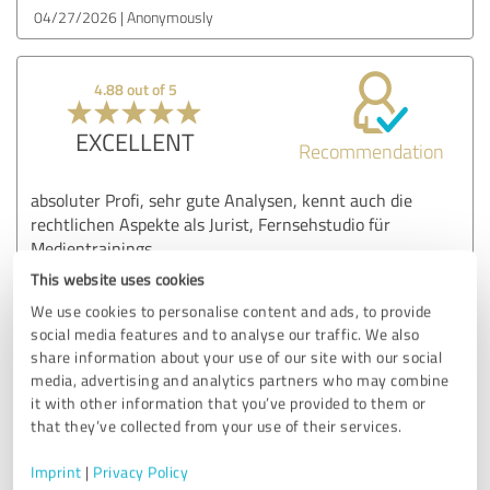
04/27/2026
Anonymously
4.88 out of 5
EXCELLENT
Recommendation
absoluter Profi, sehr gute Analysen, kennt auch die
rechtlichen Aspekte als Jurist, Fernsehstudio für
Medientrainings
This website uses cookies
We use cookies to personalise content and ads, to provide
Customer review & rating for:
social media features and to analyse our traffic. We also
Patrick Senn
share information about your use of our site with our social
media, advertising and analytics partners who may combine
04/27/2026
Anonymously
it with other information that you’ve provided to them or
that they’ve collected from your use of their services.
Imprint
|
Privacy Policy
5.00 out of 5