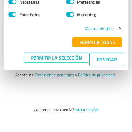
Correo electrónico
Necesarias
Preferencias
de
consentimiento
Estadística
Marketing
INSCRÍBETE AHORA
Mostrar detalles
PERMITIR TODAS
Ofrecemos total transparencia en cuanto a costes y condiciones
PERMITIR LA SELECCIÓN
DENEGAR
contractuales. Y, por supuesto, protegemos sus datos.
Acepto las
Condiciones generales
y
Política de privacidad
.
¿Ya tienes una cuenta?
Iniciar sesión