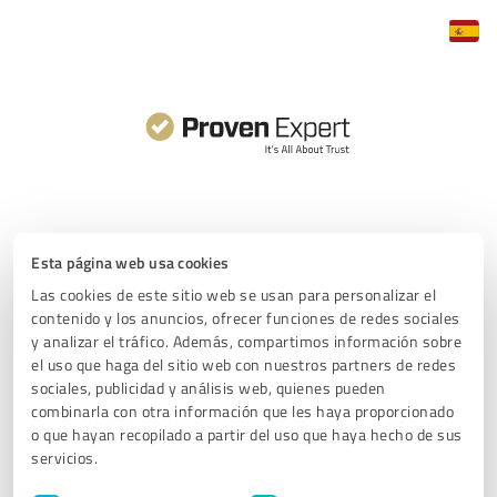
Empecemos.
Esta página web usa cookies
Las cookies de este sitio web se usan para personalizar el
contenido y los anuncios, ofrecer funciones de redes sociales
y analizar el tráfico. Además, compartimos información sobre
Prueba gratis nuestro paquete PREMIUM durante 30 días.
el uso que haga del sitio web con nuestros partners de redes
Transcurrido este tiempo, tu perfil pasará automáticamente
sociales, publicidad y análisis web, quienes pueden
a la versión GRATUITA, sin ningún compromiso.
combinarla con otra información que les haya proporcionado
o que hayan recopilado a partir del uso que haya hecho de sus
servicios.
Selección