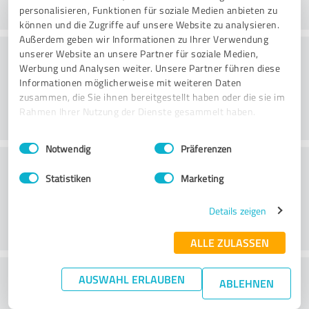
personalisieren, Funktionen für soziale Medien anbieten zu
können und die Zugriffe auf unsere Website zu analysieren.
Außerdem geben wir Informationen zu Ihrer Verwendung
Konsultatsioon
unserer Website an unsere Partner für soziale Medien,
Werbung und Analysen weiter. Unsere Partner führen diese
Informationen möglicherweise mit weiteren Daten
zusammen, die Sie ihnen bereitgestellt haben oder die sie im
Rahmen Ihrer Nutzung der Dienste gesammelt haben.
Einwilligungsauswahl
Impressum
|
Datenschutzbestimmungen
Notwendig
Präferenzen
Klienditeenindus
Statistiken
Marketing
Details zeigen
ALLE ZULASSEN
What do you think of the price to
AUSWAHL ERLAUBEN
ABLEHNEN
performance ratio?