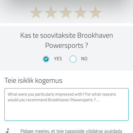
Kas te soovitaksite Brookhaven
Powersports ?
YES
NO
Teie isiklik kogemus
Pidage meeles, et teie tagasiside võidakse avaldada