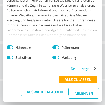
personalisieren, Funktionen für soziale Medien anbieten zu
können und die Zugriffe auf unsere Website zu analysieren.
Töötlemine
Außerdem geben wir Informationen zu Ihrer Verwendung
unserer Website an unsere Partner für soziale Medien,
Werbung und Analysen weiter. Unsere Partner führen diese
Informationen möglicherweise mit weiteren Daten
zusammen, die Sie ihnen bereitgestellt haben oder die sie im
Rahmen Ihrer Nutzung der Dienste gesammelt haben.
Einwilligungsauswahl
Impressum
|
Datenschutzbestimmungen
Notwendig
Präferenzen
Klienditeenindus
Statistiken
Marketing
Details zeigen
ALLE ZULASSEN
What do you think of the price to
AUSWAHL ERLAUBEN
ABLEHNEN
performance ratio?